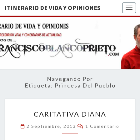
ITINERARIO DE VIDA Y OPINIONES
Togg
ITINERA
BREVE
RECORRIDO
VITAL Y
DE VIDA
COMENTARIOS
DE
OPINION
ACTUALIDAD
Navegando Por
Etiqueta:
Princesa Del Pueblo
CARITATIVA
CARITATIVA DIANA
DIANA
Comentarios
2 Septiembre, 2013
1 Comentario