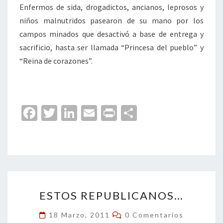
Enfermos de sida, drogadictos, ancianos, leprosos y
niños malnutridos pasearon de su mano por los
campos minados que desactivó a base de entrega y
sacrificio, hasta ser llamada “Princesa del pueblo” y
“Reina de corazones”.
Fa
T
Li
E
Pr
C
ce
wi
n
m
in
o
b
tt
ke
ai
t
m
o
er
dI
l
p
o
n
ar
ESTOS
k
tir
ESTOS REPUBLICANOS…
REPUBLICANOS…
Comentarios
18 Marzo, 2011
0 Comentarios