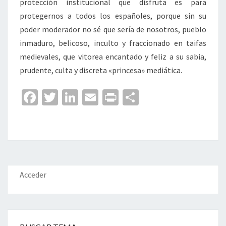
protección institucional que disfruta es para
protegernos a todos los españoles, porque sin su
poder moderador no sé que sería de nosotros, pueblo
inmaduro, belicoso, inculto y fraccionado en taifas
medievales, que vitorea encantado y feliz a su sabia,
prudente, culta y discreta «princesa» mediática.
Fa
T
Li
E
Pr
C
ce
wi
n
m
in
o
b
tt
ke
ai
t
m
o
er
dI
l
p
o
n
ar
k
tir
Acceder