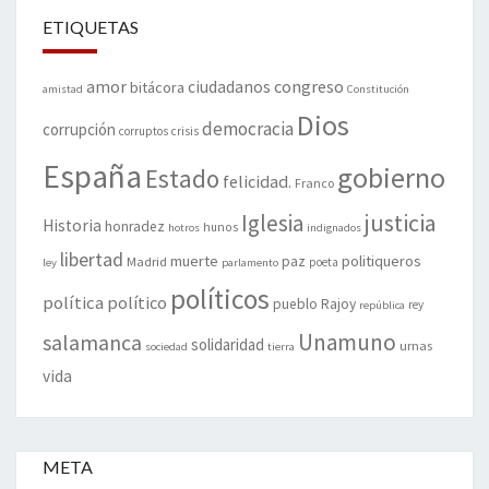
ETIQUETAS
amor
congreso
ciudadanos
bitácora
amistad
Constitución
Dios
democracia
corrupción
corruptos
crisis
España
gobierno
Estado
felicidad.
Franco
justicia
Iglesia
Historia
honradez
hunos
hotros
indignados
libertad
muerte
politiqueros
Madrid
paz
poeta
ley
parlamento
políticos
política
político
pueblo
Rajoy
rey
república
Unamuno
salamanca
solidaridad
urnas
sociedad
tierra
vida
META