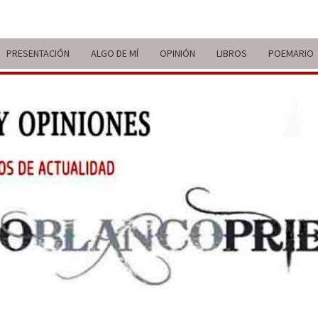
PRESENTACIÓN
ALGO DE MÍ
OPINIÓN
LIBROS
POEMARIO
ITIN
BREVE
RECORRIDO
VITAL Y
COMENTARIOS
DE V
DE
ACTUALIDAD