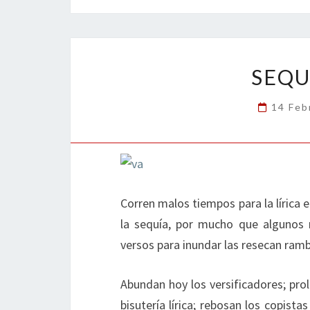
b
tt
ke
ai
t
m
o
er
dI
l
p
o
n
ar
k
tir
SEQU
14 Feb
Corren malos tiempos para la lírica 
la sequía, por mucho que algunos me
versos para inundar las resecan ram
Abundan hoy los versificadores; prol
bisutería lírica; rebosan los copist