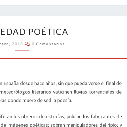
SEQUEDAD
EDAD POÉTICA
POÉTICA
Comentarios
rero, 2013
0 Comentarios
en España desde hace años, sin que pueda verse el final de
teorólogos literarios vaticinen lluvias torrenciales de
blas donde muere de sed la poesía.
iferan los obreros de estrofas; pululan los fabricantes de
as de imágenes poéticas; sobran manipuladores del ripio; y