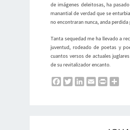
de imágenes deleitosas, ha pasado
manantial de verdad que se enturbia
no encontraran nunca, anda perdida
Tanta sequedad me ha llevado a re
juventud, rodeado de poetas y p
cuantos versos de actuales juglares
de su revitalizador encanto.
Fa
T
Li
E
Pr
C
ce
wi
n
m
in
o
b
tt
ke
ai
t
m
o
er
dI
l
p
o
n
ar
k
tir