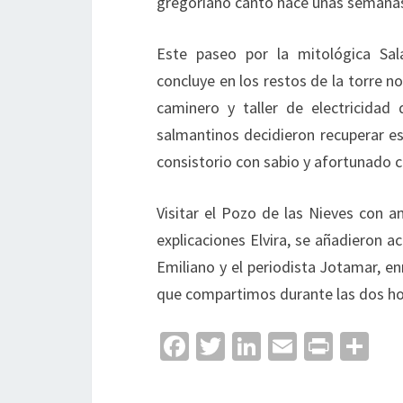
gregoriano canto hace unas semanas e
Este paseo por la mitológica Sal
concluye en los restos de la torre 
caminero y taller de electricidad
salmantinos decidieron recuperar es
consistorio con sabio y afortunado cr
Visitar el Pozo de las Nieves con 
explicaciones Elvira, se añadieron 
Emiliano y el periodista Jotamar, en
que compartimos durante las dos hor
Fa
T
Li
E
Pr
C
ce
wi
n
m
in
o