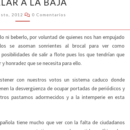
LAR A LA BAJA
A
LA
Comentarios
osto, 2012
0 Comentarios
BAJA
o ni beberlo, por voluntad de quienes nos han empujado
llos se asoman sonrientes al brocal para ver como
 posibilidades de salir a flote pues los que tendrían que
r y honradez que se necesita para ello.
stener con nuestros votos un sistema caduco donde
enen la desvergüenza de ocupar portadas de periódicos y
sotros pastamos adormecidos y a la intemperie en esta
spañola tiene mucho que ver con la falta de ciudadanos