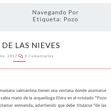
OPIN
Navegando Por
Etiqueta:
Pozo
POZO
 DE LAS NIEVES
DE
LAS
Comentarios
lio, 2017
0 Comentarios
NIEVES
namuniana salmantina tienen una ventana donde asomarse
y sabia mano de la arqueóloga Elvira en el rotulado “Pozo
otamar enmienda, advirtiendo que debe titularse “de las