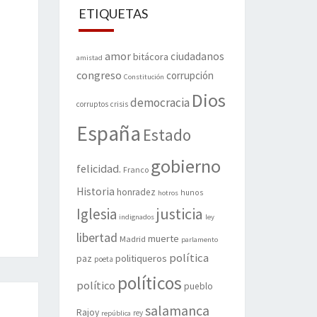
ETIQUETAS
amor
ciudadanos
bitácora
amistad
congreso
corrupción
Constitución
Dios
democracia
corruptos
crisis
España
Estado
gobierno
felicidad.
Franco
Historia
honradez
hunos
hotros
justicia
Iglesia
indignados
ley
libertad
muerte
Madrid
parlamento
política
politiqueros
paz
poeta
políticos
político
pueblo
salamanca
Rajoy
rey
república