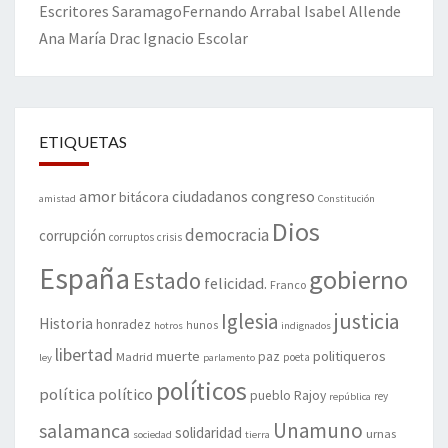
Escritores
Saramago
Fernando Arrabal
Isabel Allende
Ana María Drac
Ignacio Escolar
ETIQUETAS
amor
congreso
ciudadanos
bitácora
amistad
Constitución
Dios
democracia
corrupción
corruptos
crisis
España
gobierno
Estado
felicidad.
Franco
justicia
Iglesia
Historia
honradez
hunos
hotros
indignados
libertad
muerte
politiqueros
Madrid
paz
poeta
ley
parlamento
políticos
política
político
pueblo
Rajoy
rey
república
Unamuno
salamanca
solidaridad
urnas
sociedad
tierra