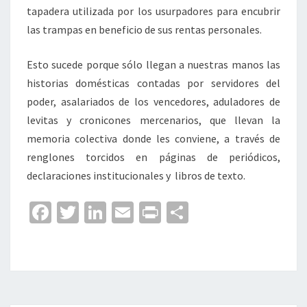
tapadera utilizada por los usurpadores para encubrir
las trampas en beneficio de sus rentas personales.
Esto sucede porque sólo llegan a nuestras manos las
historias domésticas contadas por servidores del
poder, asalariados de los vencedores, aduladores de
levitas y cronicones mercenarios, que llevan la
memoria colectiva donde les conviene, a través de
renglones torcidos en páginas de periódicos,
declaraciones institucionales y libros de texto.
Fa
T
Li
E
Pr
C
ce
wi
n
m
in
o
b
tt
ke
ai
t
m
o
er
dI
l
p
o
n
ar