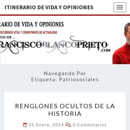
ITINERARIO DE VIDA Y OPINIONES
Togg
ITINERA
BREVE
RECORRIDO
VITAL Y
DE VIDA
COMENTARIOS
DE
OPINION
ACTUALIDAD
Navegando Por
Etiqueta:
Patriosociales
RENGLONES
RENGLONES OCULTOS DE LA
OCULTOS
HISTORIA
DE
LA
Comentarios
31 Enero, 2014
0 Comentarios