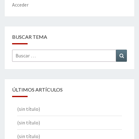
k
tir
Acceder
BUSCAR TEMA
Buscar
Buscar
por:
ÚLTIMOS ARTÍCULOS
(sin título)
(sin título)
(sin título)