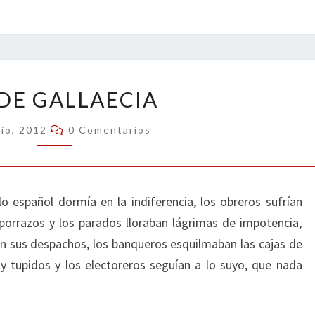
DESDE
DE GALLAECIA
GALLAECIA
Comentarios
nio, 2012
0 Comentarios
lo español dormía en la indiferencia, los obreros sufrían
 porrazos y los parados lloraban lágrimas de impotencia,
n sus despachos, los banqueros esquilmaban las cajas de
muy tupidos y los electoreros seguían a lo suyo, que nada