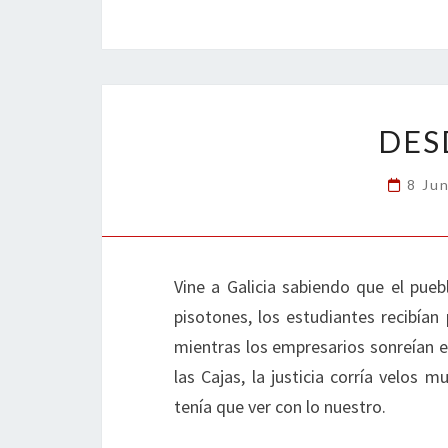
b
tt
ke
ai
t
m
o
er
dI
l
p
o
n
ar
k
tir
DES
8 Ju
Vine a Galicia sabiendo que el pueb
pisotones, los estudiantes recibían
mientras los empresarios sonreían e
las Cajas, la justicia corría velos 
tenía que ver con lo nuestro.