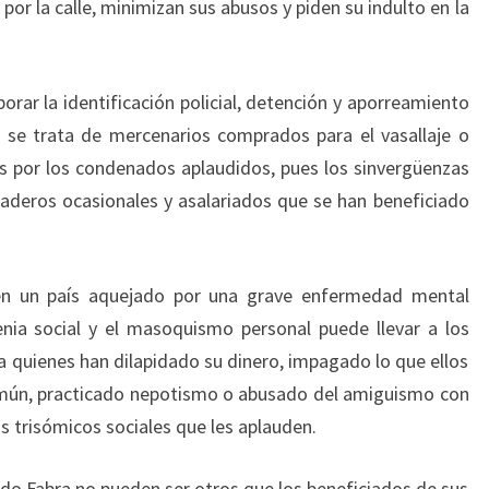
 por la calle, minimizan sus abusos y piden su indulto en la
orar la identificación policial, detención y aporreamiento
 se trata de mercenarios comprados para el vasallaje o
as por los condenados aplaudidos, pues los sinvergüenzas
deros ocasionales y asalariados que se han beneficiado
 en un país aquejado por una grave enfermedad mental
enia social y el masoquismo personal puede llevar a los
a quienes han dilapidado su dinero, impagado lo que ellos
mún, practicado nepotismo o abusado del amiguismo con
os trisómicos sociales que les aplauden.
ado Fabra no pueden ser otros que los beneficiados de sus