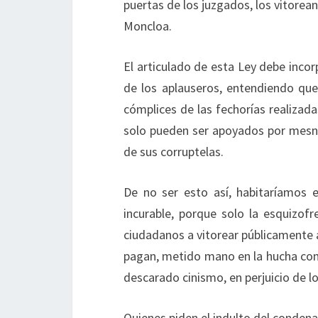
puertas de los juzgados, los vitorean
Moncloa.
El articulado de esta Ley debe incorp
de los aplauseros, entendiendo que
cómplices de las fechorías realizad
solo pueden ser apoyados por mesna
de sus corruptelas.
De no ser esto así, habitaríamos
incurable, porque solo la esquizofr
ciudadanos a vitorear públicamente 
pagan, metido mano en la hucha co
descarado cinismo, en perjuicio de l
Quienes piden el indulto del conden