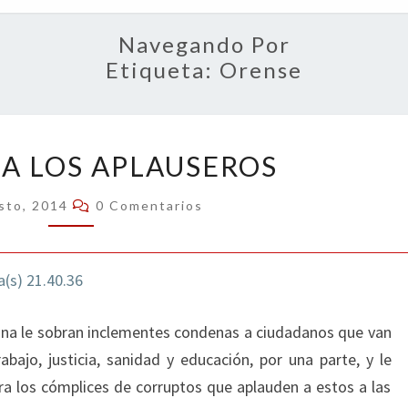
OPIN
Navegando Por
Etiqueta:
Orense
CASTIGO
 A LOS APLAUSEROS
A
LOS
Comentarios
sto, 2014
0 Comentarios
APLAUSEROS
ana le sobran inclementes condenas a ciudadanos que van
abajo, justicia, sanidad y educación, por una parte, y le
ara los cómplices de corruptos que aplauden a estos a las