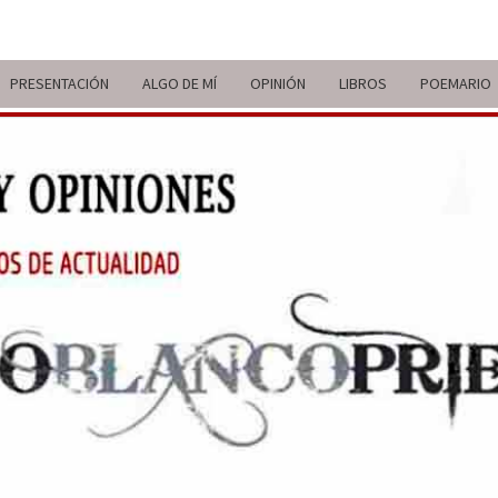
PRESENTACIÓN
ALGO DE MÍ
OPINIÓN
LIBROS
POEMARIO
ITIN
BREVE
RECORRIDO
VITAL Y
COMENTARIOS
DE V
DE
ACTUALIDAD