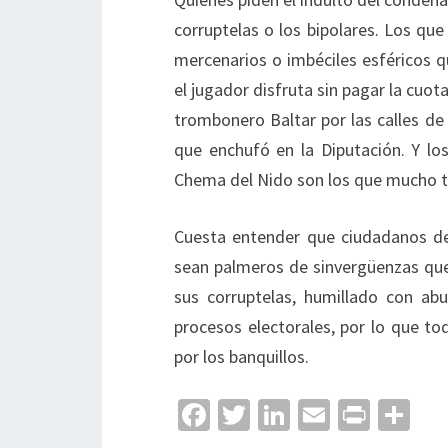
corruptelas o los bipolares. Los qu
mercenarios o imbéciles esféricos q
el jugador disfruta sin pagar la cu
trombonero Baltar por las calles de
que enchufó en la Diputación. Y los
Chema del Nido son los que mucho t
Cuesta entender que ciudadanos de
sean palmeros de sinvergüenzas qu
sus corruptelas, humillado con a
procesos electorales, por lo que to
por los banquillos.
Fa
T
Li
E
Pr
C
ce
wi
n
m
in
o