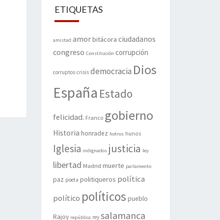
ETIQUETAS
amor
ciudadanos
bitácora
amistad
congreso
corrupción
Constitución
Dios
democracia
corruptos
crisis
España
Estado
gobierno
felicidad.
Franco
Historia
honradez
hunos
hotros
justicia
Iglesia
indignados
ley
libertad
muerte
Madrid
parlamento
política
politiqueros
paz
poeta
políticos
político
pueblo
salamanca
Rajoy
rey
república