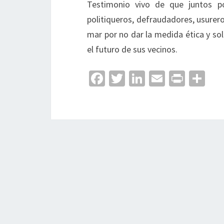
Testimonio vivo de que juntos 
politiqueros, defraudadores, usureros
mar por no dar la medida ética y sol
el futuro de sus vecinos.
Fa
T
Li
E
Pr
C
ce
wi
n
m
in
o
b
tt
ke
ai
t
m
o
er
dI
l
p
o
n
ar
k
tir