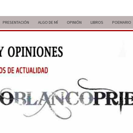
PRESENTACIÓN
ALGO DE MÍ
OPINIÓN
LIBROS
POEMARIO
ITIN
BREVE
RECORRIDO
VITAL Y
COMENTARIOS
DE V
DE
ACTUALIDAD