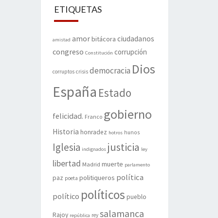
ETIQUETAS
amor
ciudadanos
bitácora
amistad
congreso
corrupción
Constitución
Dios
democracia
corruptos
crisis
España
Estado
gobierno
felicidad.
Franco
Historia
honradez
hunos
hotros
justicia
Iglesia
indignados
ley
libertad
muerte
Madrid
parlamento
política
politiqueros
paz
poeta
políticos
político
pueblo
salamanca
Rajoy
rey
república