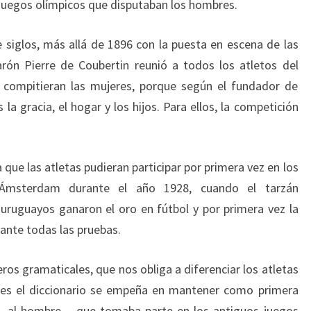
juegos olímpicos que disputaban los hombres.
 siglos, más allá de 1896 con la puesta en escena de las
rón Pierre de Coubertin reunió a todos los atletos del
 compitieran las mujeres, porque según el fundador de
 la gracia, el hogar y los hijos. Para ellos, la competición
que las atletas pudieran participar por primera vez en los
 Ámsterdam durante el año 1928, cuando el tarzán
uruguayos ganaron el oro en fútbol y por primera vez la
rante todas las pruebas.
ros gramaticales, que nos obliga a diferenciar los atletas
pues el diccionario se empeña en mantener como primera
o, al hombre – que tomaba parte en los antiguos juegos