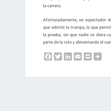
la carrera.
Afortunadamente, un espectador de
que admitir la trampa, lo que permi
la prueba, sin que nadie se diera
parte de la ruta y alimentando el cu
Fa
T
Li
E
Pr
C
ce
wi
n
m
in
o
b
tt
ke
ai
t
m
o
er
dI
l
p
o
n
ar
k
tir