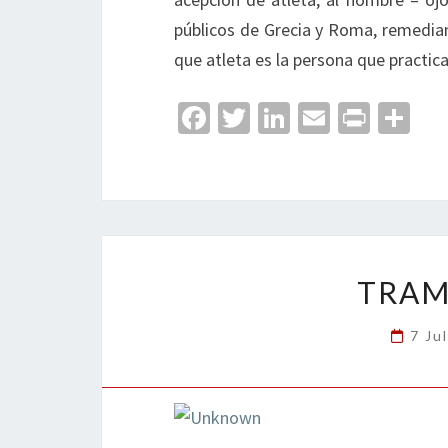
públicos de Grecia y Roma, remedian
que atleta es la persona que practica
Fa
T
Li
E
Pr
C
ce
wi
n
m
in
o
b
tt
ke
ai
t
m
o
er
dI
l
p
o
n
ar
k
tir
TRAM
7 Ju