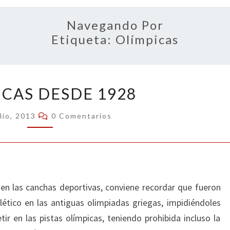
OPIN
Navegando Por
Etiqueta:
Olímpicas
OLÍMPICAS
ICAS DESDE 1928
DESDE
1928
Comentarios
lio, 2013
0 Comentarios
en las canchas deportivas, conviene recordar que fueron
ético en las antiguas olimpiadas griegas, impidiéndoles
etir en las pistas olímpicas, teniendo prohibida incluso la