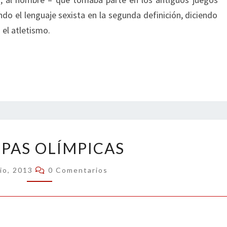
do el lenguaje sexista en la segunda definición, diciendo
 el atletismo.
TRAMPAS
PAS OLÍMPICAS
OLÍMPICAS
Comentarios
lio, 2013
0 Comentarios