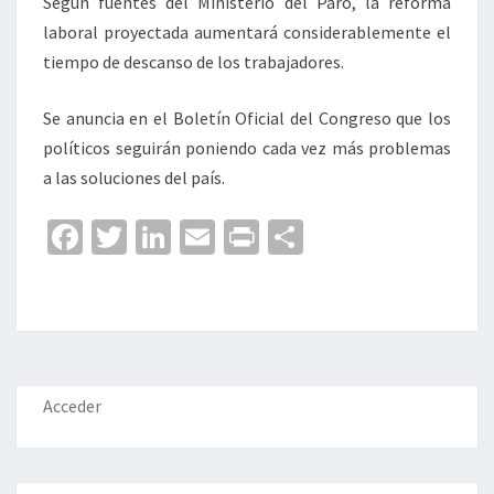
Según fuentes del Ministerio del Paro, la reforma
laboral proyectada aumentará considerablemente el
tiempo de descanso de los trabajadores.
Se anuncia en el Boletín Oficial del Congreso que los
políticos seguirán poniendo cada vez más problemas
a las soluciones del país.
Fa
T
Li
E
Pr
C
ce
wi
n
m
in
o
b
tt
ke
ai
t
m
o
er
dI
l
p
o
n
ar
k
tir
Acceder