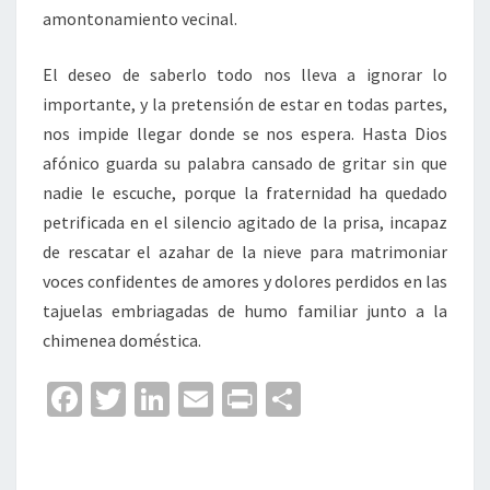
amontonamiento vecinal.
El deseo de saberlo todo nos lleva a ignorar lo
importante, y la pretensión de estar en todas partes,
nos impide llegar donde se nos espera. Hasta Dios
afónico guarda su palabra cansado de gritar sin que
nadie le escuche, porque la fraternidad ha quedado
petrificada en el silencio agitado de la prisa, incapaz
de rescatar el azahar de la nieve para matrimoniar
voces confidentes de amores y dolores perdidos en las
tajuelas embriagadas de humo familiar junto a la
chimenea doméstica.
Fa
T
Li
E
Pr
C
ce
wi
n
m
in
o
b
tt
ke
ai
t
m