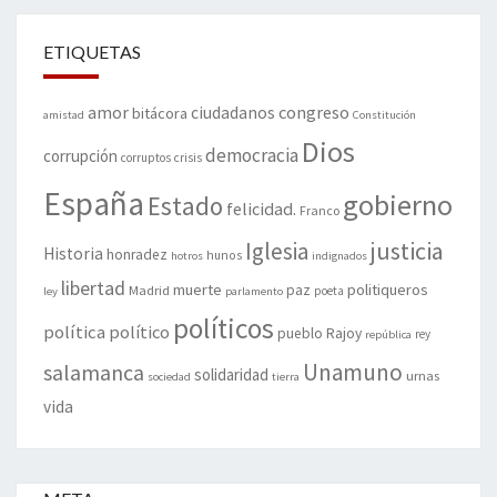
ETIQUETAS
amor
congreso
ciudadanos
bitácora
amistad
Constitución
Dios
democracia
corrupción
corruptos
crisis
España
gobierno
Estado
felicidad.
Franco
justicia
Iglesia
Historia
honradez
hunos
hotros
indignados
libertad
muerte
politiqueros
Madrid
paz
poeta
ley
parlamento
políticos
política
político
pueblo
Rajoy
rey
república
Unamuno
salamanca
solidaridad
urnas
sociedad
tierra
vida