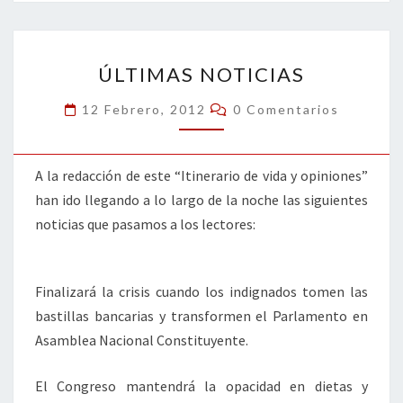
o
er
dI
l
p
o
n
ar
ÚLTIMAS
k
tir
ÚLTIMAS NOTICIAS
NOTICIAS
Comentarios
12 Febrero, 2012
0 Comentarios
A la redacción de este “Itinerario de vida y opiniones”
han ido llegando a lo largo de la noche las siguientes
noticias que pasamos a los lectores:
Finalizará la crisis cuando los indignados tomen las
bastillas bancarias y transformen el Parlamento en
Asamblea Nacional Constituyente.
El Congreso mantendrá la opacidad en dietas y