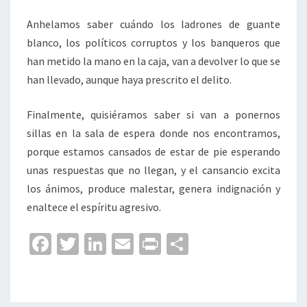
Anhelamos saber cuándo los ladrones de guante
blanco, los políticos corruptos y los banqueros que
han metido la mano en la caja, van a devolver lo que se
han llevado, aunque haya prescrito el delito.
Finalmente, quisiéramos saber si van a ponernos
sillas en la sala de espera donde nos encontramos,
porque estamos cansados de estar de pie esperando
unas respuestas que no llegan, y el cansancio excita
los ánimos, produce malestar, genera indignación y
enaltece el espíritu agresivo.
Fa
T
Li
E
Pr
C
ce
wi
n
m
in
o
b
tt
ke
ai
t
m