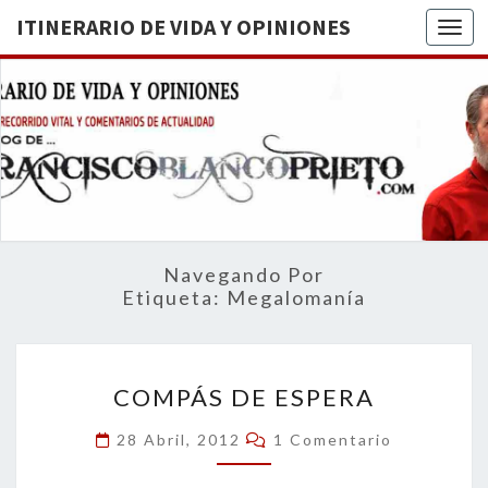
ITINERARIO DE VIDA Y OPINIONES
Togg
ITINERA
BREVE
RECORRIDO
VITAL Y
DE VIDA
COMENTARIOS
DE
OPINION
ACTUALIDAD
Navegando Por
Etiqueta:
Megalomanía
COMPÁS
COMPÁS DE ESPERA
DE
ESPERA
Comentarios
28 Abril, 2012
1 Comentario