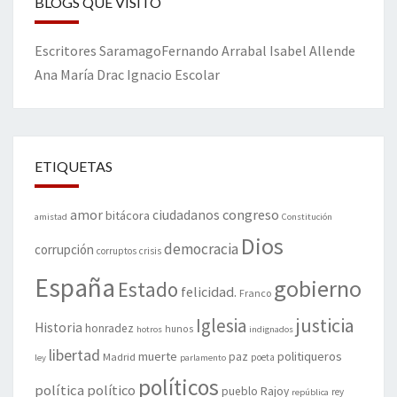
BLOGS QUE VISITO
Escritores
Saramago
Fernando Arrabal
Isabel Allende
Ana María Drac
Ignacio Escolar
ETIQUETAS
amor
congreso
ciudadanos
bitácora
amistad
Constitución
Dios
democracia
corrupción
corruptos
crisis
España
gobierno
Estado
felicidad.
Franco
justicia
Iglesia
Historia
honradez
hunos
hotros
indignados
libertad
muerte
politiqueros
Madrid
paz
poeta
ley
parlamento
políticos
política
político
pueblo
Rajoy
rey
república