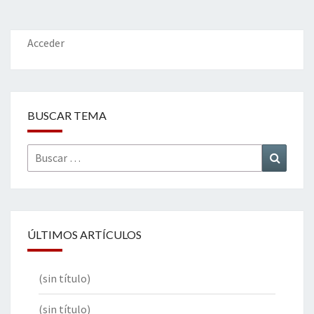
o
er
dI
l
p
o
n
ar
k
tir
Acceder
BUSCAR TEMA
Buscar
Buscar
por:
ÚLTIMOS ARTÍCULOS
(sin título)
(sin título)