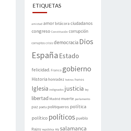
ETIQUETAS
amor
ciudadanos
bitácora
amistad
congreso
corrupción
Constitución
Dios
democracia
corruptos
crisis
España
Estado
gobierno
felicidad.
Franco
Historia
honradez
hunos
hotros
justicia
Iglesia
indignados
ley
libertad
muerte
Madrid
parlamento
política
politiqueros
paz
poeta
políticos
político
pueblo
salamanca
Rajoy
rey
república