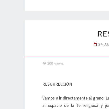
b
tt
ke
ai
t
m
o
er
dI
l
p
o
n
ar
k
tir
RE
24 Ab
300
views
RESURRECCIÓN
Vamos a ir directamente al grano: L
al espacio de la fe religiosa y j