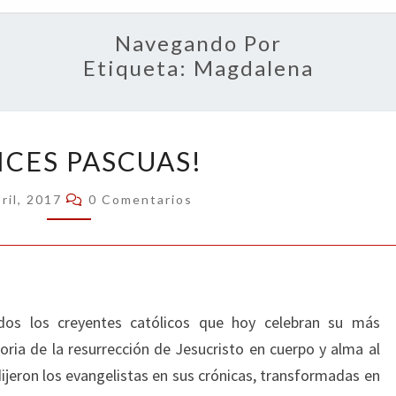
OPIN
Navegando Por
Etiqueta:
Magdalena
¡FELICES
ICES PASCUAS!
PASCUAS!
Comentarios
ril, 2017
0 Comentarios
dos los creyentes católicos que hoy celebran su más
oria de la resurrección de Jesucristo en cuerpo y alma al
dijeron los evangelistas en sus crónicas, transformadas en