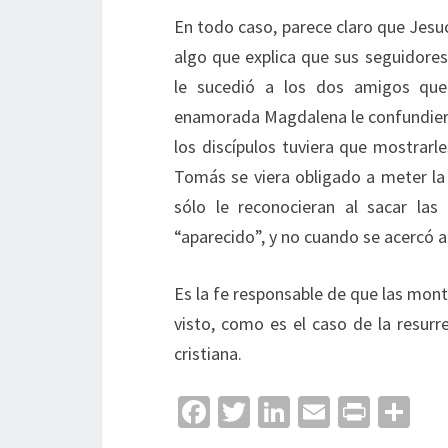
En todo caso, parece claro que Jesucr
algo que explica que sus seguidores
le sucedió a los dos amigos que
enamorada Magdalena le confundiera 
los discípulos tuviera que mostrarl
Tomás se viera obligado a meter la 
sólo le reconocieran al sacar las
“aparecido”, y no cuando se acercó a 
Es la fe responsable de que las mont
visto, como es el caso de la resurr
cristiana.
Fa
T
Li
E
Pr
C
ce
wi
n
m
in
o