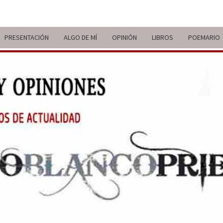
PRESENTACIÓN
ALGO DE MÍ
OPINIÓN
LIBROS
POEMARIO
ITIN
BREVE
RECORRIDO
VITAL Y
COMENTARIOS
DE V
DE
ACTUALIDAD