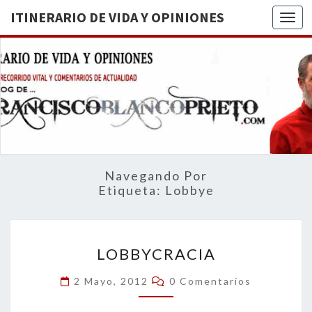
ITINERARIO DE VIDA Y OPINIONES
Togg
ITINERA
BREVE
RECORRIDO
VITAL Y
DE VIDA
COMENTARIOS
DE
OPINION
ACTUALIDAD
Navegando Por
Etiqueta:
Lobbye
LOBBYCRACIA
LOBBYCRACIA
Comentarios
2 Mayo, 2012
0 Comentarios