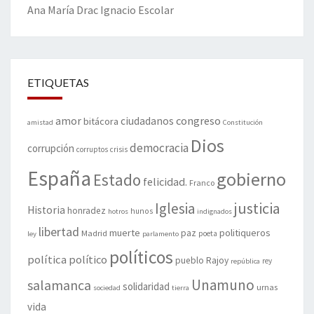
Ana María Drac
Ignacio Escolar
ETIQUETAS
amor
congreso
ciudadanos
bitácora
amistad
Constitución
Dios
democracia
corrupción
corruptos
crisis
España
gobierno
Estado
felicidad.
Franco
justicia
Iglesia
Historia
honradez
hunos
hotros
indignados
libertad
muerte
politiqueros
Madrid
paz
poeta
ley
parlamento
políticos
política
político
pueblo
Rajoy
rey
república
Unamuno
salamanca
solidaridad
urnas
sociedad
tierra
vida