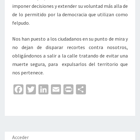
imponer decisiones y extender su voluntad más alla de
de lo permitido por la democracia que utilizan como
felpudo.
Nos han puesto a los ciudadanos en su punto de mira y
no dejan de disparar recortes contra nosotros,
obligándonos a salir a la calle tratando de evitar una
muerte segura, para expulsarlos del territorio que
nos pertenece.
Fa
T
Li
E
Pr
C
ce
wi
n
m
in
o
b
tt
ke
ai
t
m
o
er
dI
l
p
o
n
ar
k
tir
Acceder