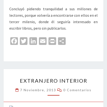
Concluyó pidiendo tranquilidad a sus millones de
lectores, porque volvería a encontrarse con ellos en el
tercer milenio, donde él seguiría interesado en
escribir libros, pero sin publicarlos.
Fa
T
Li
E
Pr
C
ce
wi
n
m
in
o
b
tt
ke
ai
t
m
o
er
dI
l
p
o
n
ar
EXTRANJERO
k
tir
EXTRANJERO INTERIOR
INTERIOR
Comentarios
7 Noviembre, 2013
0 Comentarios