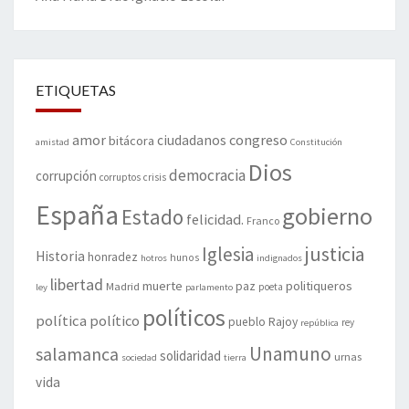
ETIQUETAS
amor
congreso
ciudadanos
bitácora
amistad
Constitución
Dios
democracia
corrupción
corruptos
crisis
España
gobierno
Estado
felicidad.
Franco
justicia
Iglesia
Historia
honradez
hunos
hotros
indignados
libertad
muerte
politiqueros
Madrid
paz
poeta
ley
parlamento
políticos
política
político
pueblo
Rajoy
rey
república
Unamuno
salamanca
solidaridad
urnas
sociedad
tierra
vida