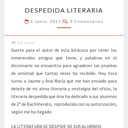
DESPEDIDA
k
tir
DESPEDIDA LITERARIA
LITERARIA
Comentarios
3 Junio, 2011
0 Comentarios
314
views
Suerte para el autor de esta bitácora por tener los
inmerecidos amigos que tiene, y palabras en el
diccionario no encuentra para agradecer las pruebas
de amistad que tantas veces ha recibido. Hoy toca
turno a Jaume y Ana María que me han enviado para
deleite de mi alma literaria y nostalgia del oficio, la
literaria despedida que Ana ha dedicado a sus alumnos
de 2º de Bachillerato, reproducida con su autorización,
según me ha llegado:
LA LITERATURA SE DESPIDE DE SUS ALUMNOS