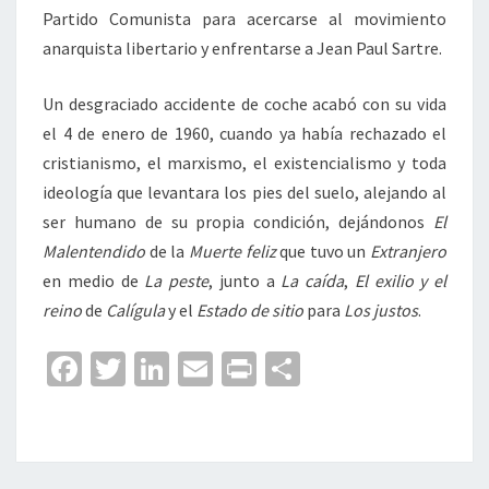
Partido Comunista para acercarse al movimiento
anarquista libertario y enfrentarse a Jean Paul Sartre.
Un desgraciado accidente de coche acabó con su vida
el 4 de enero de 1960, cuando ya había rechazado el
cristianismo, el marxismo, el existencialismo y toda
ideología que levantara los pies del suelo, alejando al
ser humano de su propia condición, dejándonos
El
Malentendido
de la
Muerte feliz
que tuvo un
Extranjero
en medio de
La peste
, junto a
La caída
,
El exilio y el
reino
de
Calígula
y el
Estado de sitio
para
Los justos
.
Fa
T
Li
E
Pr
C
ce
wi
n
m
in
o
b
tt
ke
ai
t
m
o
er
dI
l
p