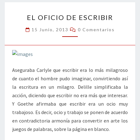
o
n
ar
EL
k
tir
EL OFICIO DE ESCRIBIR
OFICIO
DE
Comentarios
15 Junio, 2013
0 Comentarios
ESCRIBIR
Aseguraba Carlyle que escribir era lo más milagroso
de cuanto el hombre pudo imaginar, convirtiendo así
la escritura en un milagro. Delille simplificaba la
acción, diciendo que escribir no era más que interesar.
Y Goethe afirmaba que escribir era un ocio muy
trabajoso. Es decir, ocio y trabajo se ponen de acuerdo
en contradictoria armonía para convertir en arte los
juegos de palabras, sobre la página en blanco.