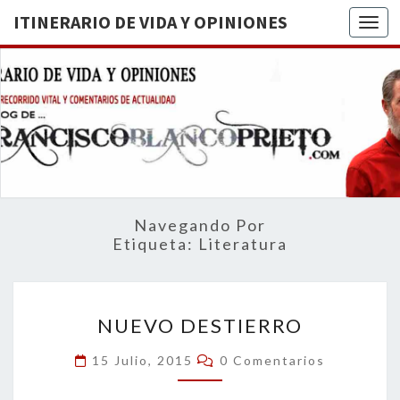
ITINERARIO DE VIDA Y OPINIONES
Togg
ITINERA
BREVE
RECORRIDO
VITAL Y
DE VIDA
COMENTARIOS
DE
OPINION
ACTUALIDAD
Navegando Por
Etiqueta:
Literatura
NUEVO
NUEVO DESTIERRO
DESTIERRO
Comentarios
15 Julio, 2015
0 Comentarios