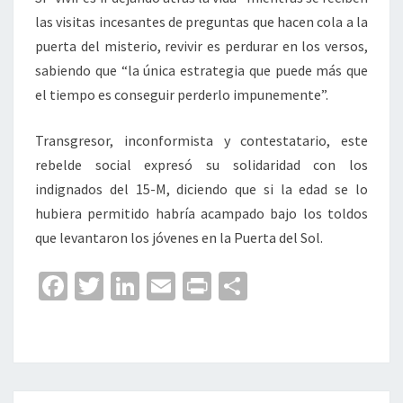
las visitas incesantes de preguntas que hacen cola a la
puerta del misterio, revivir es perdurar en los versos,
sabiendo que “la única estrategia que puede más que
el tiempo es conseguir perderlo impunemente”.
Transgresor, inconformista y contestatario, este
rebelde social expresó su solidaridad con los
indignados del 15-M, diciendo que si la edad se lo
hubiera permitido habría acampado bajo los toldos
que levantaron los jóvenes en la Puerta del Sol.
Fa
T
Li
E
Pr
C
ce
wi
n
m
in
o
b
tt
ke
ai
t
m
o
er
dI
l
p
o
n
ar