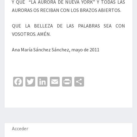
Y QUE “LA AURORA DE NUEVA YORK” Y TODAS LAS
AURORAS OS RECIBAN CON LOS BRAZOS ABIERTOS.
QUE LA BELLEZA DE LAS PALABRAS SEA CON
VOSOTROS. AMÉN.
Ana María Sánchez Sánchez, mayo de 2011
Fa
T
Li
E
Pr
C
ce
wi
n
m
in
o
b
tt
ke
ai
t
m
o
er
dI
l
p
o
n
ar
k
tir
Acceder