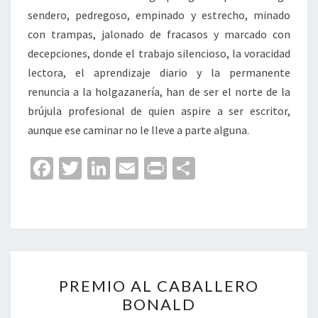
sendero, pedregoso, empinado y estrecho, minado
con trampas, jalonado de fracasos y marcado con
decepciones, donde el trabajo silencioso, la voracidad
lectora, el aprendizaje diario y la permanente
renuncia a la holgazanería, han de ser el norte de la
brújula profesional de quien aspire a ser escritor,
aunque ese caminar no le lleve a parte alguna.
Fa
T
Li
E
Pr
C
ce
wi
n
m
in
o
b
tt
ke
ai
t
m
o
er
dI
l
p
o
n
ar
PREMIO
k
tir
PREMIO AL CABALLERO
AL
BONALD
CABALLERO