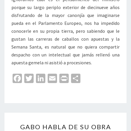
porque su largo periplo exterior de diecinueve años
disfrutando de la mayor canonjía que imaginarse
pueda en el Parlamento Europeo, nos ha impedido
conocerle en su propia tierra, pero sabiendo que le
gustan las carreras de caballos con apuestas y la
Semana Santa, es natural que no quiera compartir
despacho con un intelectual que jamás rellenó una
apuesta gemela ni asistió a procesiones.
Fa
T
Li
E
Pr
C
ce
wi
n
m
in
o
b
tt
ke
ai
t
m
o
er
dI
l
p
o
n
ar
GABO
k
tir
GABO HABLA DE SU OBRA
HABLA