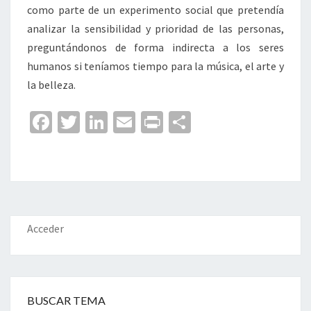
como parte de un experimento social que pretendía
analizar la sensibilidad y prioridad de las personas,
preguntándonos de forma indirecta a los seres
humanos si teníamos tiempo para la música, el arte y
la belleza.
Fa
T
Li
E
Pr
C
ce
wi
n
m
in
o
b
tt
ke
ai
t
m
o
er
dI
l
p
o
n
ar
k
tir
Acceder
BUSCAR TEMA