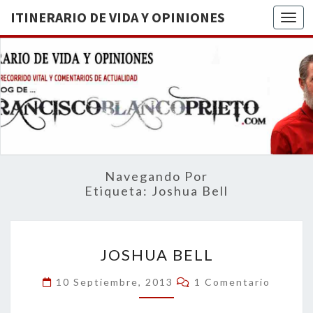
ITINERARIO DE VIDA Y OPINIONES
Togg
ITINERA
BREVE
RECORRIDO
VITAL Y
DE VIDA
COMENTARIOS
DE
OPINION
ACTUALIDAD
Navegando Por
Etiqueta:
Joshua Bell
JOSHUA
JOSHUA BELL
BELL
Comentarios
10 Septiembre, 2013
1 Comentario