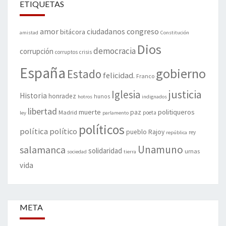
ETIQUETAS
amor
congreso
ciudadanos
bitácora
amistad
Constitución
Dios
democracia
corrupción
corruptos
crisis
España
gobierno
Estado
felicidad.
Franco
justicia
Iglesia
Historia
honradez
hunos
hotros
indignados
libertad
muerte
politiqueros
Madrid
paz
poeta
ley
parlamento
políticos
política
político
pueblo
Rajoy
rey
república
Unamuno
salamanca
solidaridad
urnas
sociedad
tierra
vida
META