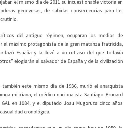
ejaban el mismo día de 2011 su incuestionable victoria en
anderas genovesas, de sabidas consecuencias para los
crutinio.
ríticos del antiguo régimen, ocuparan los medios de
r al máximo protagonista de la gran matanza fratricida,
rdazó España y la llevó a un retraso del que todavía
tros” elogiarán al salvador de España y de la civilización
 también este mismo día de 1936, murió el anarquista
lumna miliciana; el médico nacionalista Santiago Brouard
 GAL en 1984; y el diputado Josu Mugoruza cinco años
 casualidad cronológica.
mérides, recordemos que un día como hoy de 1959, la