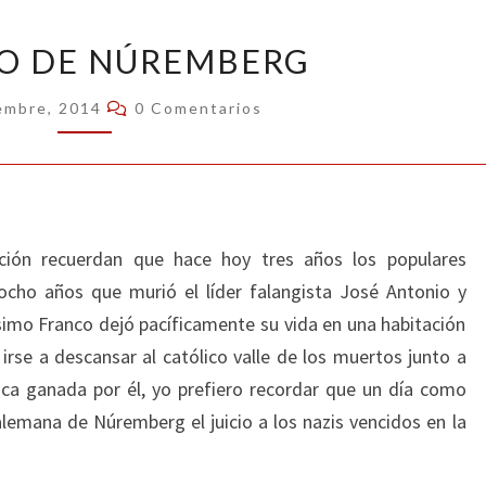
PROCESO
O DE NÚREMBERG
DE
NÚREMBERG
Comentarios
embre, 2014
0 Comentarios
ción recuerdan que hace hoy tres años los populares
ocho años que murió el líder falangista José Antonio y
ísimo Franco dejó pacíficamente su vida en una habitación
irse a descansar al católico valle de los muertos junto a
ica ganada por él, yo prefiero recordar que un día como
emana de Núremberg el juicio a los nazis vencidos en la