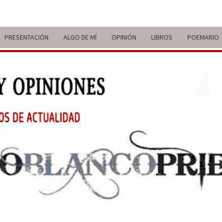
PRESENTACIÓN
ALGO DE MÍ
OPINIÓN
LIBROS
POEMARIO
ITIN
BREVE
RECORRIDO
VITAL Y
COMENTARIOS
DE V
DE
ACTUALIDAD