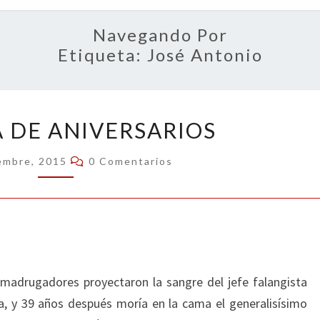
OPIN
Navegando Por
Etiqueta:
José Antonio
JORNADA
 DE ANIVERSARIOS
DE
ANIVERSARIOS
Comentarios
embre, 2015
0 Comentarios
madrugadores proyectaron la sangre del jefe falangista
ina, y 39 años después moría en la cama el generalisísimo