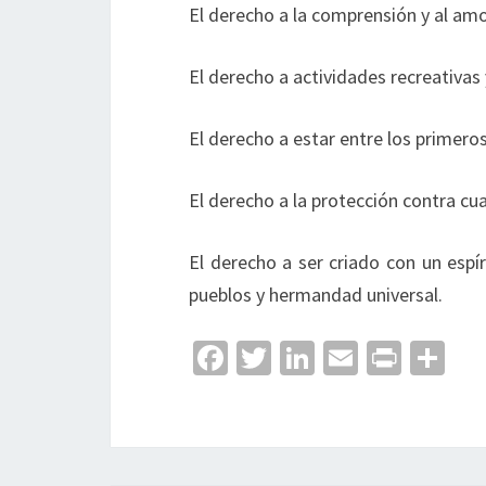
El derecho a la comprensión y al amo
El derecho a actividades recreativas
El derecho a estar entre los primeros
El derecho a la protección contra cu
El derecho a ser criado con un espí
pueblos y hermandad universal.
Fa
T
Li
E
Pr
C
ce
wi
n
m
in
o
b
tt
ke
ai
t
m
o
er
dI
l
p