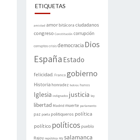
ETIQUETAS
amor
ciudadanos
bitácora
amistad
congreso
corrupción
Constitución
Dios
democracia
corruptos
crisis
España
Estado
gobierno
felicidad.
Franco
Historia
honradez
hunos
hotros
justicia
Iglesia
indignados
ley
libertad
muerte
Madrid
parlamento
política
politiqueros
paz
poeta
políticos
político
pueblo
salamanca
Rajoy
rey
república