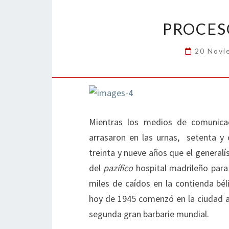
o
n
ar
k
tir
PROCES
20 Novi
Mientras los medios de comunica
arrasaron en las urnas, setenta y 
treinta y nueve años que el general
del
pazífico
hospital madrileño para 
miles de caídos en la contienda bél
hoy de 1945 comenzó en la ciudad al
segunda gran barbarie mundial.