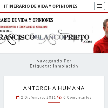
ITINERARIO DE VIDA Y OPINIONES
Togg
ITINERA
BREVE
RECORRIDO
VITAL Y
DE VIDA
COMENTARIOS
DE
OPINION
ACTUALIDAD
Navegando Por
Etiqueta:
Inmolación
ANTORCHA
ANTORCHA HUMANA
HUMANA
Comentarios
2 Diciembre, 2011
0 Comentarios