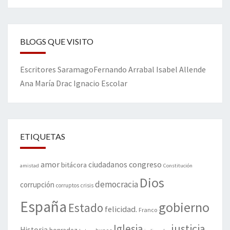
BLOGS QUE VISITO
Escritores
Saramago
Fernando Arrabal
Isabel Allende
Ana María Drac
Ignacio Escolar
ETIQUETAS
amor
congreso
ciudadanos
bitácora
amistad
Constitución
Dios
democracia
corrupción
corruptos
crisis
España
gobierno
Estado
felicidad.
Franco
justicia
Iglesia
Historia