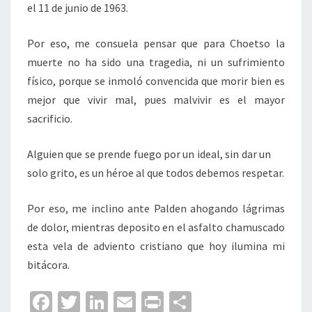
el 11 de junio de 1963.
Por eso, me consuela pensar que para Choetso la
muerte no ha sido una tragedia, ni un sufrimiento
físico, porque se inmoló convencida que morir bien es
mejor que vivir mal, pues malvivir es el mayor
sacrificio.
Alguien que se prende fuego por un ideal, sin dar un
solo grito, es un héroe al que todos debemos respetar.
Por eso, me inclino ante Palden ahogando lágrimas
de dolor, mientras deposito en el asfalto chamuscado
esta vela de adviento cristiano que hoy ilumina mi
bitácora.
Fa
T
Li
E
Pr
C