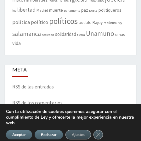
honradez
hunos
hotros
indignados
libertad
muerte
politiqueros
Madrid
paz
poeta
ley
parlamento
políticos
política
político
pueblo
Rajoy
rey
república
Unamuno
salamanca
solidaridad
urnas
sociedad
tierra
vida
META
RSS de las entradas
RSS de los comentarios
Con la utilización de cookies queremos asegurar con el
cumplimiento de Ley y ofrecerte la mejor experiencia en nuestra
web.
ITINERARIO DE VIDA Y OPINIONES - Francisco Blanco Prieto
Cerrar el banner de 
Aceptar
Rechazar
Ajustes