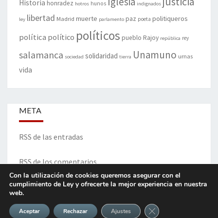
justicia
Iglesia
Historia
honradez
hunos
hotros
indignados
libertad
muerte
politiqueros
Madrid
paz
poeta
ley
parlamento
políticos
política
político
pueblo
Rajoy
rey
república
Unamuno
salamanca
solidaridad
urnas
sociedad
tierra
vida
META
RSS de las entradas
RSS de los comentarios
Con la utilización de cookies queremos asegurar con el
cumplimiento de Ley y ofrecerte la mejor experiencia en nuestra
web.
ITINERARIO DE VIDA Y OPINIONES - Francisco Blanco Prieto
Cerrar el banner de 
Aceptar
Rechazar
Ajustes