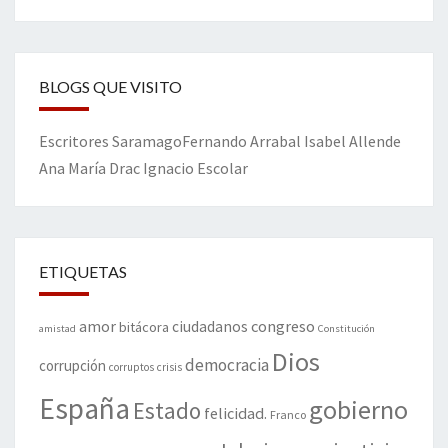
BLOGS QUE VISITO
Escritores
Saramago
Fernando Arrabal
Isabel Allende
Ana María Drac
Ignacio Escolar
ETIQUETAS
amor
congreso
ciudadanos
bitácora
amistad
Constitución
Dios
democracia
corrupción
corruptos
crisis
España
gobierno
Estado
felicidad.
Franco