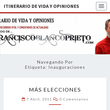
ITINERARIO DE VIDA Y OPINIONES
Togg
ITINERA
BREVE
RECORRIDO
VITAL Y
DE VIDA
COMENTARIOS
DE
OPINION
ACTUALIDAD
Navegando Por
Etiqueta:
Inauguraciones
MÁS
MÁS ELECCIONES
ELECCIONES
Comentarios
7 Abril, 2011
0 Comentarios