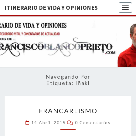
ITINERARIO DE VIDA Y OPINIONES
Togg
ITINERA
BREVE
RECORRIDO
VITAL Y
DE VIDA
COMENTARIOS
DE
OPINION
ACTUALIDAD
Navegando Por
Etiqueta:
Iñaki
FRANCARLISMO
FRANCARLISMO
Comentarios
14 Abril, 2015
0 Comentarios