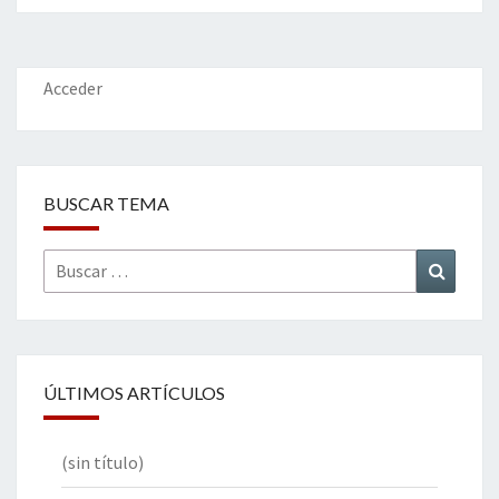
o
er
dI
l
p
o
n
ar
k
tir
Acceder
BUSCAR TEMA
Buscar
Buscar
por:
ÚLTIMOS ARTÍCULOS
(sin título)