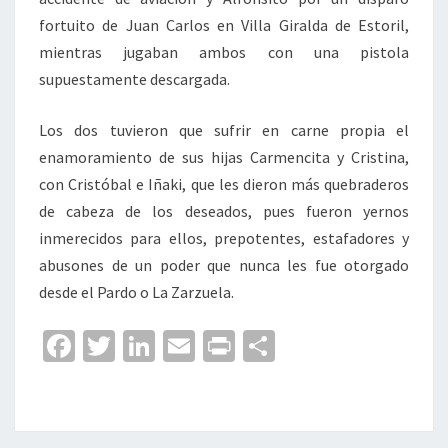
fortuito de Juan Carlos en Villa Giralda de Estoril,
mientras jugaban ambos con una pistola
supuestamente descargada.
Los dos tuvieron que sufrir en carne propia el
enamoramiento de sus hijas Carmencita y Cristina,
con Cristóbal e Iñaki, que les dieron más quebraderos
de cabeza de los deseados, pues fueron yernos
inmerecidos para ellos, prepotentes, estafadores y
abusones de un poder que nunca les fue otorgado
desde el Pardo o La Zarzuela.
Fa
T
Li
E
Pr
C
ce
wi
n
m
in
o
b
tt
ke
ai
t
m
o
er
dI
l
p