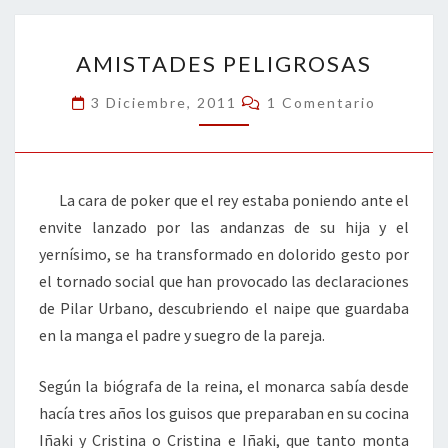
o
n
ar
AMISTADES
k
tir
AMISTADES PELIGROSAS
PELIGROSAS
Comentarios
3 Diciembre, 2011
1 Comentario
La cara de poker que el rey estaba poniendo ante el
envite lanzado por las andanzas de su hija y el
yernísimo, se ha transformado en dolorido gesto por
el tornado social que han provocado las declaraciones
de Pilar Urbano, descubriendo el naipe que guardaba
en la manga el padre y suegro de la pareja.
Según la biógrafa de la reina, el monarca sabía desde
hacía tres años los guisos que preparaban en su cocina
Iñaki y Cristina o Cristina e Iñaki, que tanto monta