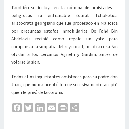
También se incluye en la nómina de amistades
peligrosas su entrañable Zourab Tchokotua,
aristócrata georgiano que fue procesado en Mallorca
por presuntas estafas inmobiliarias. De Fahd Bin
Abdelaziz recibió como regalo un yate para
compensar la simpatía del rey con él, no otra cosa. Sin
olvidar a los cercanos Agnelli y Gardini, antes de
volarse la sien.
Todos ellos inquietantes amistades para su padre don
Juan, que nunca aceptó lo que sucesivamente aceptó
quien le privó de la corona.
Fa
T
Li
E
Pr
C
ce
wi
n
m
in
o
b
tt
ke
ai
t
m