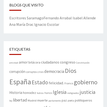
BLOGS QUE VISITO
Escritores
Saramago
Fernando Arrabal
Isabel Allende
Ana María Drac
Ignacio Escolar
ETIQUETAS
amor
congreso
ciudadanos
bitácora
amistad
Constitución
Dios
democracia
corrupción
corruptos
crisis
España
gobierno
Estado
felicidad.
Franco
justicia
Iglesia
Historia
honradez
hunos
hotros
indignados
libertad
muerte
politiqueros
Madrid
paz
poeta
ley
parlamento