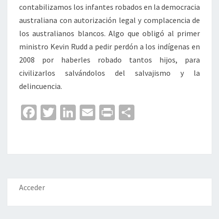
contabilizamos los infantes robados en la democracia
australiana con autorización legal y complacencia de
los australianos blancos. Algo que obligó al primer
ministro Kevin Rudd a pedir perdón a los indígenas en
2008 por haberles robado tantos hijos, para
civilizarlos salvándolos del salvajismo y la
delincuencia.
Fa
T
Li
E
Pr
C
ce
wi
n
m
in
o
b
tt
ke
ai
t
m
o
er
dI
l
p
o
n
ar
k
tir
Acceder