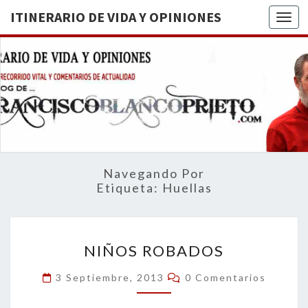
ITINERARIO DE VIDA Y OPINIONES
Togg
ITINERA
BREVE
RECORRIDO
VITAL Y
DE VIDA
COMENTARIOS
DE
OPINION
ACTUALIDAD
Navegando Por
Etiqueta:
Huellas
NIÑOS
NIÑOS ROBADOS
ROBADOS
Comentarios
3 Septiembre, 2013
0 Comentarios