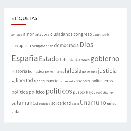
ETIQUETAS
amor
congreso
ciudadanos
bitácora
amistad
Constitución
Dios
democracia
corrupción
corruptos
crisis
España
gobierno
Estado
felicidad.
Franco
justicia
Iglesia
Historia
honradez
hunos
hotros
indignados
libertad
muerte
politiqueros
Madrid
paz
poeta
ley
parlamento
políticos
política
político
pueblo
Rajoy
rey
república
Unamuno
salamanca
solidaridad
urnas
sociedad
tierra
vida