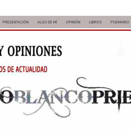
PRESENTACIÓN
ALGO DE MÍ
OPINIÓN
LIBROS
POEMARIO
ITIN
BREVE
RECORRIDO
VITAL Y
COMENTARIOS
DE V
DE
ACTUALIDAD