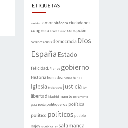
ETIQUETAS
amor
ciudadanos
bitácora
amistad
congreso
corrupción
Constitución
Dios
democracia
corruptos
crisis
España
Estado
gobierno
felicidad.
Franco
Historia
honradez
hunos
hotros
justicia
Iglesia
indignados
ley
libertad
muerte
Madrid
parlamento
política
politiqueros
paz
poeta
políticos
político
pueblo
salamanca
Rajoy
rey
república