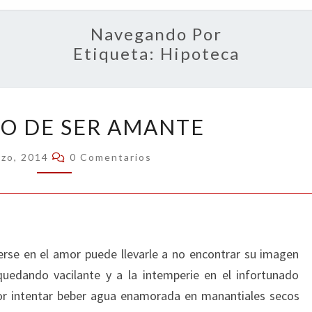
OPIN
Navegando Por
Etiqueta:
Hipoteca
EL
GO DE SER AMANTE
RIESGO
DE
Comentarios
rzo, 2014
0 Comentarios
SER
AMANTE
rse en el amor puede llevarle a no encontrar su imagen
quedando vacilante y a la intemperie en el infortunado
or intentar beber agua enamorada en manantiales secos