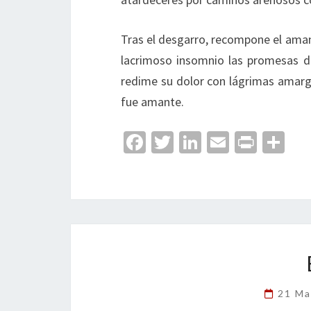
Tras el desgarro, recompone el amant
lacrimoso insomnio las promesas d
redime su dolor con lágrimas amarga
fue amante.
Fa
T
Li
E
Pr
C
ce
wi
n
m
in
o
b
tt
ke
ai
t
m
o
er
dI
l
p
o
n
ar
k
tir
21 Ma