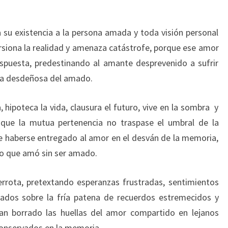
 su existencia a la persona amada y toda visión personal
orsiona la realidad y amenaza catástrofe, porque ese amor
espuesta, predestinando al amante desprevenido a sufrir
ada desdeñosa del amado.
hipoteca la vida, clausura el futuro, vive en la sombra y
unque la mutua pertenencia no traspase el umbral de la
e haberse entregado al amor en el desván de la memoria,
o que amó sin ser amado.
errota, pretextando esperanzas frustradas, sentimientos
dos sobre la fría patena de recuerdos estremecidos y
n borrado las huellas del amor compartido en lejanos
onservados en la memoria.