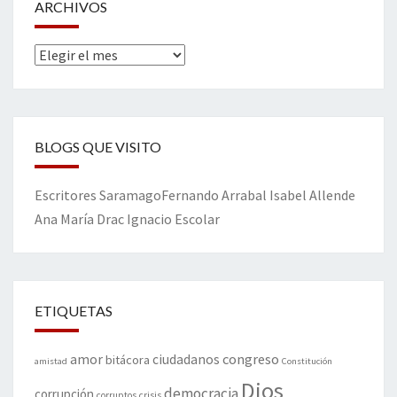
ARCHIVOS
Archivos
BLOGS QUE VISITO
Escritores
Saramago
Fernando Arrabal
Isabel Allende
Ana María Drac
Ignacio Escolar
ETIQUETAS
amor
congreso
ciudadanos
bitácora
amistad
Constitución
Dios
democracia
corrupción
corruptos
crisis