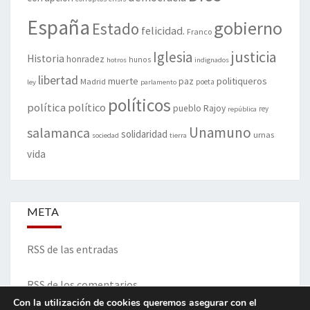
España
gobierno
Estado
felicidad.
Franco
justicia
Iglesia
Historia
honradez
hunos
hotros
indignados
libertad
muerte
politiqueros
Madrid
paz
poeta
ley
parlamento
políticos
política
político
pueblo
Rajoy
rey
república
Unamuno
salamanca
solidaridad
urnas
sociedad
tierra
vida
META
RSS de las entradas
RSS de los comentarios
Con la utilización de cookies queremos asegurar con el