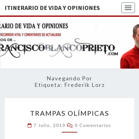
ITINERARIO DE VIDA Y OPINIONES
Togg
ITINERA
BREVE
RECORRIDO
VITAL Y
DE VIDA
COMENTARIOS
DE
OPINION
ACTUALIDAD
Navegando Por
Etiqueta:
Frederik Lorz
TRAMPAS
TRAMPAS OLÍMPICAS
OLÍMPICAS
Comentarios
7 Julio, 2013
0 Comentarios