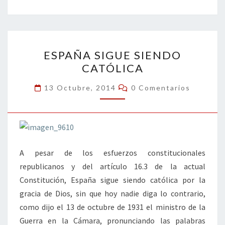
b
tt
ke
ai
t
m
o
er
dI
l
p
o
n
ar
ESPAÑA
k
tir
ESPAÑA SIGUE SIENDO
SIGUE
CATÓLICA
SIENDO
CATÓLICA
Comentarios
13 Octubre, 2014
0 Comentarios
A pesar de los esfuerzos constitucionales
republicanos y del artículo 16.3 de la actual
Constitución, España sigue siendo católica por la
gracia de Dios, sin que hoy nadie diga lo contrario,
como dijo el 13 de octubre de 1931 el ministro de la
Guerra en la Cámara, pronunciando las palabras