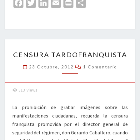
Fa
T
Li
E
Pr
C
ce
wi
n
m
in
o
b
tt
ke
ai
t
m
o
er
dI
l
p
o
n
ar
CENSURA
k
tir
CENSURA TARDOFRANQUISTA
TARDOFRANQUISTA
Comentarios
23 Octubre, 2012
1 Comentario
313
views
La prohibición de grabar imágenes sobre las
manifestaciones ciudadanas, recuerda la censura
franquista promovida por el director general de
seguridad del régimen, don Gerardo Caballero, cuando