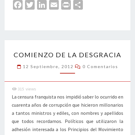
Fa
T
Li
E
Pr
C
ce
wi
n
m
in
o
b
tt
ke
ai
t
m
o
er
dI
l
p
o
n
ar
COMIENZO
k
tir
COMIENZO DE LA DESGRACIA
DE
LA
Comentarios
12 Septiembre, 2012
0 Comentarios
DESGRACIA
315
views
La censura franquista nos impidió saber lo ocurrido en
cuarenta años de corrupción que hicieron millonarios
a tantos ministros y ediles, con nombres y apellidos
que todos recordamos. Políticos que utilizaron la
adhesión interesada a los Principios del Movimiento