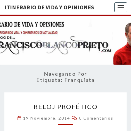
ITINERARIO DE VIDA Y OPINIONES
Togg
ITINERA
BREVE
RECORRIDO
VITAL Y
DE VIDA
COMENTARIOS
DE
OPINION
ACTUALIDAD
Navegando Por
Etiqueta:
Franquista
RELOJ
RELOJ PROFÉTICO
PROFÉTICO
Comentarios
19 Noviembre, 2014
0 Comentarios