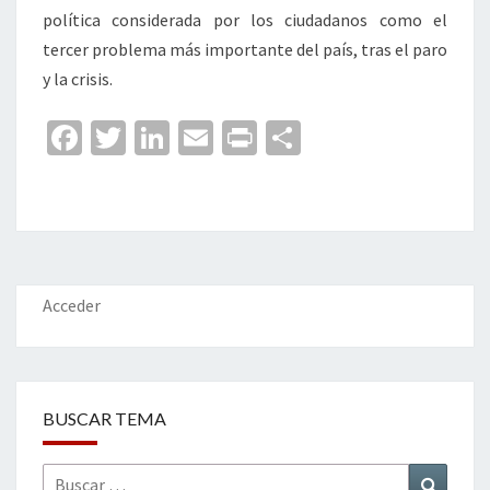
política considerada por los ciudadanos como el
tercer problema más importante del país, tras el paro
y la crisis.
Fa
T
Li
E
Pr
C
ce
wi
n
m
in
o
b
tt
ke
ai
t
m
o
er
dI
l
p
o
n
ar
k
tir
Acceder
BUSCAR TEMA
Buscar
Buscar