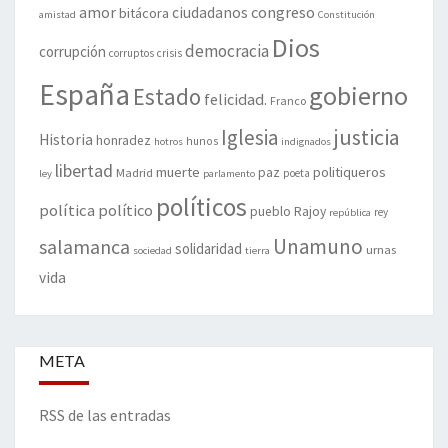
amor
congreso
ciudadanos
bitácora
amistad
Constitución
Dios
democracia
corrupción
corruptos
crisis
España
gobierno
Estado
felicidad.
Franco
justicia
Iglesia
Historia
honradez
hunos
hotros
indignados
libertad
muerte
politiqueros
Madrid
paz
poeta
ley
parlamento
políticos
política
político
pueblo
Rajoy
rey
república
Unamuno
salamanca
solidaridad
urnas
sociedad
tierra
vida
META
RSS de las entradas