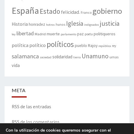
España
gobierno
Estado
felicidad.
Franco
justicia
Iglesia
Historia
honradez
hunos
hotros
indignados
libertad
muerte
politiqueros
Madrid
paz
poeta
ley
parlamento
políticos
política
político
pueblo
Rajoy
rey
república
Unamuno
salamanca
solidaridad
urnas
sociedad
tierra
vida
META
RSS de las entradas
RSS de los comentarios
Con la utilización de cookies queremos asegurar con el