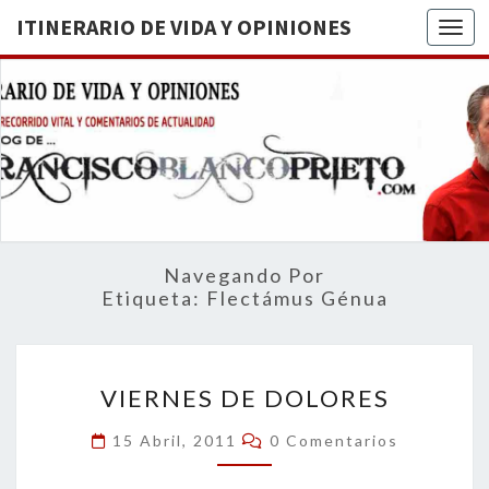
ITINERARIO DE VIDA Y OPINIONES
Togg
ITINERA
BREVE
RECORRIDO
VITAL Y
DE VIDA
COMENTARIOS
DE
OPINION
ACTUALIDAD
Navegando Por
Etiqueta:
Flectámus Génua
VIERNES
VIERNES DE DOLORES
DE
DOLORES
Comentarios
15 Abril, 2011
0 Comentarios