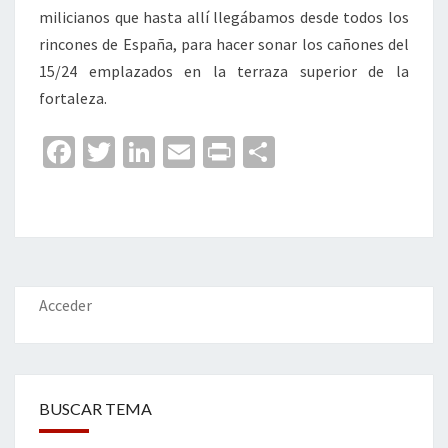
milicianos que hasta allí llegábamos desde todos los
rincones de España, para hacer sonar los cañones del
15/24 emplazados en la terraza superior de la
fortaleza.
Fa
T
Li
E
Pr
C
ce
wi
n
m
in
o
b
tt
ke
ai
t
m
o
er
dI
l
p
o
n
ar
k
tir
Acceder
BUSCAR TEMA