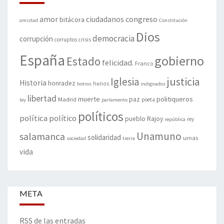
amor
congreso
ciudadanos
bitácora
amistad
Constitución
Dios
democracia
corrupción
corruptos
crisis
España
gobierno
Estado
felicidad.
Franco
justicia
Iglesia
Historia
honradez
hunos
hotros
indignados
libertad
muerte
politiqueros
Madrid
paz
poeta
ley
parlamento
políticos
política
político
pueblo
Rajoy
rey
república
Unamuno
salamanca
solidaridad
urnas
sociedad
tierra
vida
META
RSS de las entradas