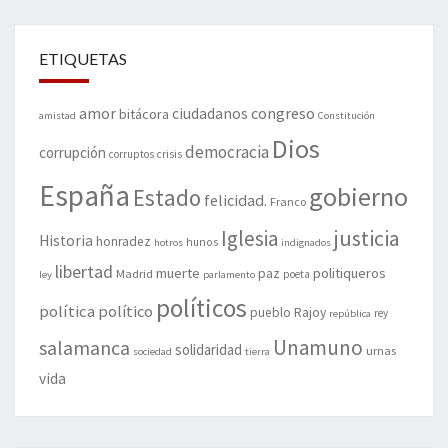
ETIQUETAS
amor
congreso
ciudadanos
bitácora
amistad
Constitución
Dios
democracia
corrupción
corruptos
crisis
España
gobierno
Estado
felicidad.
Franco
justicia
Iglesia
Historia
honradez
hunos
hotros
indignados
libertad
muerte
politiqueros
Madrid
paz
poeta
ley
parlamento
políticos
política
político
pueblo
Rajoy
rey
república
Unamuno
salamanca
solidaridad
urnas
sociedad
tierra
vida