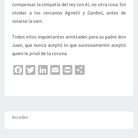
compensar la simpatía del rey con él, no otra cosa. Sin
olvidar a los cercanos Agnelli y Gardini, antes de
volarse la sien.
Todos ellos inquietantes amistades para su padre don
Juan, que nunca aceptó lo que sucesivamente aceptó
quien le privó de la corona.
Fa
T
Li
E
Pr
C
ce
wi
n
m
in
o
b
tt
ke
ai
t
m
o
er
dI
l
p
o
n
ar
k
tir
Acceder