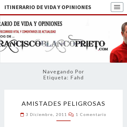
ITINERARIO DE VIDA Y OPINIONES
Togg
ITINERA
BREVE
RECORRIDO
VITAL Y
DE VIDA
COMENTARIOS
DE
OPINION
ACTUALIDAD
Navegando Por
Etiqueta:
Fahd
AMISTADES
AMISTADES PELIGROSAS
PELIGROSAS
Comentarios
3 Diciembre, 2011
1 Comentario