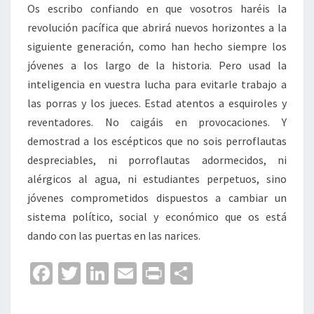
Os escribo confiando en que vosotros haréis la
revolución pacífica que abrirá nuevos horizontes a la
siguiente generación, como han hecho siempre los
jóvenes a los largo de la historia. Pero usad la
inteligencia en vuestra lucha para evitarle trabajo a
las porras y los jueces. Estad atentos a esquiroles y
reventadores. No caigáis en provocaciones. Y
demostrad a los escépticos que no sois perroflautas
despreciables, ni porroflautas adormecidos, ni
alérgicos al agua, ni estudiantes perpetuos, sino
jóvenes comprometidos dispuestos a cambiar un
sistema político, social y económico que os está
dando con las puertas en las narices.
Fa
T
Li
E
Pr
C
ce
wi
n
m
in
o