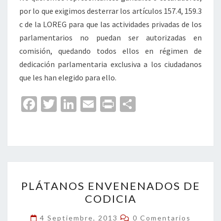
por lo que exigimos desterrar los artículos 157.4, 159.3
c de la LOREG para que las actividades privadas de los
parlamentarios no puedan ser autorizadas en
comisión, quedando todos ellos en régimen de
dedicación parlamentaria exclusiva a los ciudadanos
que les han elegido para ello.
Fa
T
Li
E
Pr
C
ce
wi
n
m
in
o
b
tt
ke
ai
t
m
o
er
dI
l
p
o
n
ar
PLÁTANOS
k
tir
PLÁTANOS ENVENENADOS DE
ENVENENADOS
CODICIA
DE
CODICIA
Comentarios
4 Septiembre, 2013
0 Comentarios