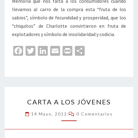
Memoria que nos falta a los consumidores cuando
llevamos al carro de la compra esta “fruta de los
sabios”, símbolo de fecundidad y prosperidad, que los
“chiquitos” de Charlotte convirtieron en fruta de
explotadores y símbolo de insolidaridad y codicia.
Fa
T
Li
E
Pr
C
ce
wi
n
m
in
o
b
tt
ke
ai
t
m
o
er
dI
l
p
o
n
ar
CARTA
k
tir
CARTA A LOS JÓVENES
A
LOS
Comentarios
14 Mayo, 2012
0 Comentarios
JÓVENES