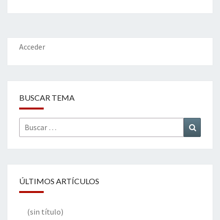
b
tt
ke
ai
t
m
o
er
dI
l
p
o
n
ar
k
tir
Acceder
BUSCAR TEMA
Buscar
Buscar
por:
ÚLTIMOS ARTÍCULOS
(sin título)