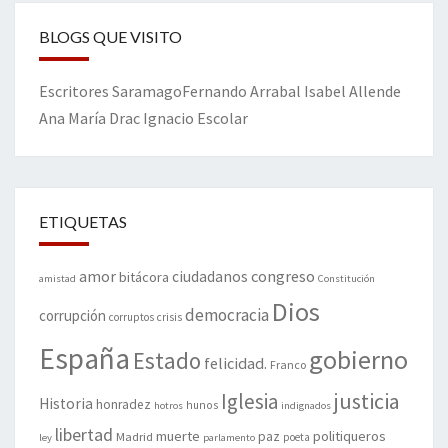
BLOGS QUE VISITO
Escritores
Saramago
Fernando Arrabal
Isabel Allende
Ana María Drac
Ignacio Escolar
ETIQUETAS
amor
congreso
ciudadanos
bitácora
amistad
Constitución
Dios
democracia
corrupción
corruptos
crisis
España
gobierno
Estado
felicidad.
Franco
justicia
Iglesia
Historia
honradez
hunos
hotros
indignados
libertad
muerte
politiqueros
Madrid
paz
poeta
ley
parlamento