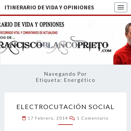
ITINERARIO DE VIDA Y OPINIONES
Togg
ITINERA
BREVE
RECORRIDO
VITAL Y
DE VIDA
COMENTARIOS
DE
OPINION
ACTUALIDAD
Navegando Por
Etiqueta:
Energético
ELECTROCUTACIÓN
ELECTROCUTACIÓN SOCIAL
SOCIAL
Comentarios
17 Febrero, 2014
1 Comentario