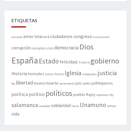
ETIQUETAS
amor
congreso
ciudadanos
bitácora
amistad
Constitución
Dios
democracia
corrupción
corruptos
crisis
España
gobierno
Estado
felicidad.
Franco
justicia
Iglesia
Historia
honradez
hunos
hotros
indignados
libertad
muerte
politiqueros
Madrid
paz
poeta
ley
parlamento
políticos
política
político
pueblo
Rajoy
rey
república
Unamuno
salamanca
solidaridad
urnas
sociedad
tierra
vida