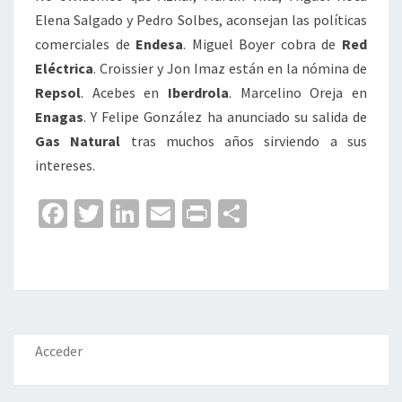
Elena Salgado y Pedro Solbes, aconsejan las políticas
comerciales de
Endesa
. Miguel Boyer cobra de
Red
Eléctrica
. Croissier y Jon Imaz están en la nómina de
Repsol
. Acebes en
Iberdrola
. Marcelino Oreja en
Enagas
. Y Felipe González ha anunciado su salida de
Gas Natural
tras muchos años sirviendo a sus
intereses.
Fa
T
Li
E
Pr
C
ce
wi
n
m
in
o
b
tt
ke
ai
t
m
o
er
dI
l
p
o
n
ar
k
tir
Acceder