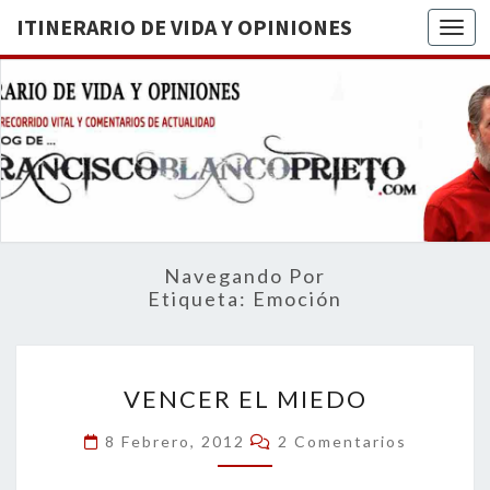
ITINERARIO DE VIDA Y OPINIONES
Togg
ITINERA
BREVE
RECORRIDO
VITAL Y
DE VIDA
COMENTARIOS
DE
OPINION
ACTUALIDAD
Navegando Por
Etiqueta:
Emoción
VENCER
VENCER EL MIEDO
EL
MIEDO
Comentarios
8 Febrero, 2012
2 Comentarios