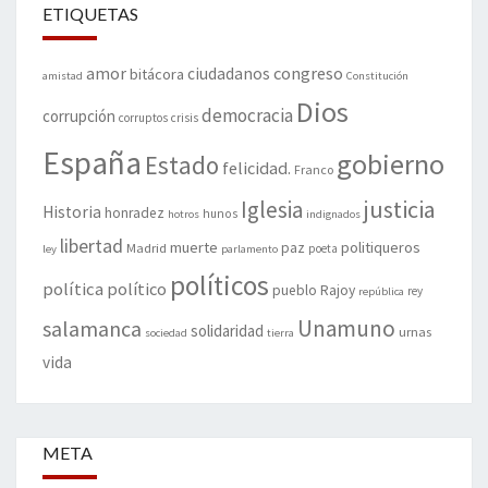
ETIQUETAS
amor
congreso
ciudadanos
bitácora
amistad
Constitución
Dios
democracia
corrupción
corruptos
crisis
España
gobierno
Estado
felicidad.
Franco
justicia
Iglesia
Historia
honradez
hunos
hotros
indignados
libertad
muerte
politiqueros
Madrid
paz
poeta
ley
parlamento
políticos
política
político
pueblo
Rajoy
rey
república
Unamuno
salamanca
solidaridad
urnas
sociedad
tierra
vida
META