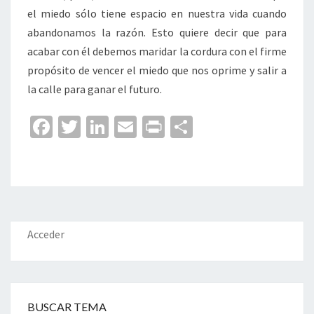
el miedo sólo tiene espacio en nuestra vida cuando
abandonamos la razón. Esto quiere decir que para
acabar con él debemos maridar la cordura con el firme
propósito de vencer el miedo que nos oprime y salir a
la calle para ganar el futuro.
Fa
T
Li
E
Pr
C
ce
wi
n
m
in
o
b
tt
ke
ai
t
m
o
er
dI
l
p
o
n
ar
k
tir
Acceder
BUSCAR TEMA