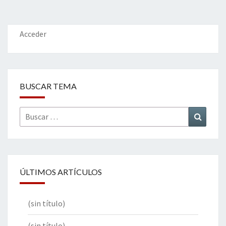
o
er
dI
l
p
o
n
ar
k
tir
Acceder
BUSCAR TEMA
Buscar
Buscar
por:
ÚLTIMOS ARTÍCULOS
(sin título)
(sin título)