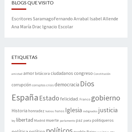
BLOGS QUE VISITO
Escritores
Saramago
Fernando Arrabal
Isabel Allende
Ana María Drac
Ignacio Escolar
ETIQUETAS
amor
congreso
ciudadanos
bitácora
amistad
Constitución
Dios
democracia
corrupción
corruptos
crisis
España
gobierno
Estado
felicidad.
Franco
justicia
Iglesia
Historia
honradez
hunos
hotros
indignados
libertad
muerte
politiqueros
Madrid
paz
poeta
ley
parlamento
políticos
política
político
pueblo
Rajoy