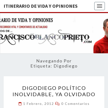
ITINERARIO DE VIDA Y OPINIONES
Togg
ITINERA
BREVE
RECORRIDO
VITAL Y
DE VIDA
COMENTARIOS
DE
OPINION
ACTUALIDAD
Navegando Por
Etiqueta:
Digodiego
DIGODIEGO
DIGODIEGO POLÍTICO
POLÍTICO
INOLVIDABLE, YA OLVIDADO
INOLVIDABLE,
YA
Comentarios
1 Febrero, 2012
0 Comentarios