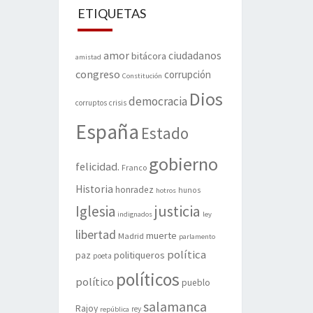
ETIQUETAS
amor
ciudadanos
bitácora
amistad
congreso
corrupción
Constitución
Dios
democracia
corruptos
crisis
España
Estado
gobierno
felicidad.
Franco
Historia
honradez
hunos
hotros
justicia
Iglesia
indignados
ley
libertad
muerte
Madrid
parlamento
política
politiqueros
paz
poeta
políticos
político
pueblo
salamanca
Rajoy
rey
república