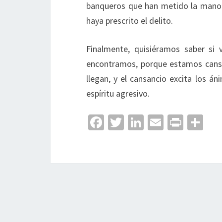
banqueros que han metido la mano e
haya prescrito el delito.
Finalmente, quisiéramos saber si 
encontramos, porque estamos cansa
llegan, y el cansancio excita los á
espíritu agresivo.
Fa
T
Li
E
Pr
C
ce
wi
n
m
in
o
b
tt
ke
ai
t
m
o
er
dI
l
p
o
n
ar
k
tir