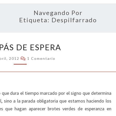
OPIN
Navegando Por
Etiqueta:
Despilfarrado
COMPÁS
ÁS DE ESPERA
DE
ESPERA
Comentarios
bril, 2012
1 Comentario
io que dura el tiempo marcado por el signo que determina
, sino a la parada obligatoria que estamos haciendo los
es que hagan aparecer brotes verdes de esperanza en