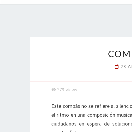
COMP
28 A
379
views
Este compás no se refiere al silenc
el ritmo en una composición musical
ciudadanos en espera de solucion