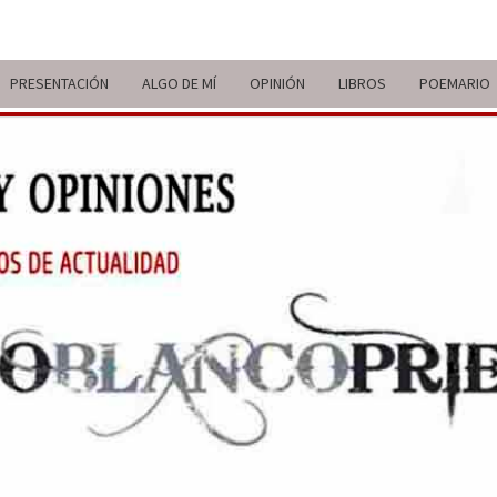
PRESENTACIÓN
ALGO DE MÍ
OPINIÓN
LIBROS
POEMARIO
ITIN
BREVE
RECORRIDO
VITAL Y
COMENTARIOS
DE V
DE
ACTUALIDAD