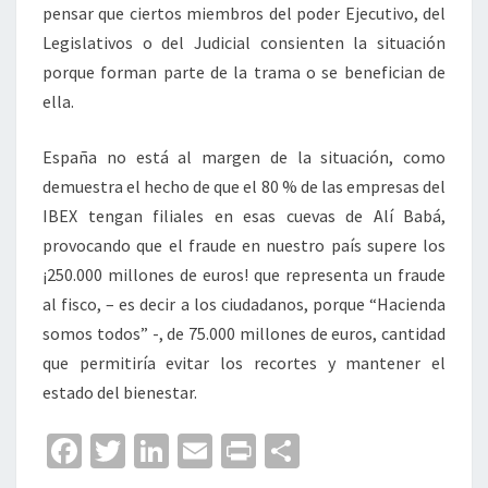
pensar que ciertos miembros del poder Ejecutivo, del
Legislativos o del Judicial consienten la situación
porque forman parte de la trama o se benefician de
ella.
España no está al margen de la situación, como
demuestra el hecho de que el 80 % de las empresas del
IBEX tengan filiales en esas cuevas de Alí Babá,
provocando que el fraude en nuestro país supere los
¡250.000 millones de euros! que representa un fraude
al fisco, – es decir a los ciudadanos, porque “Hacienda
somos todos” -, de 75.000 millones de euros, cantidad
que permitiría evitar los recortes y mantener el
estado del bienestar.
Fa
T
Li
E
Pr
C
ce
wi
n
m
in
o