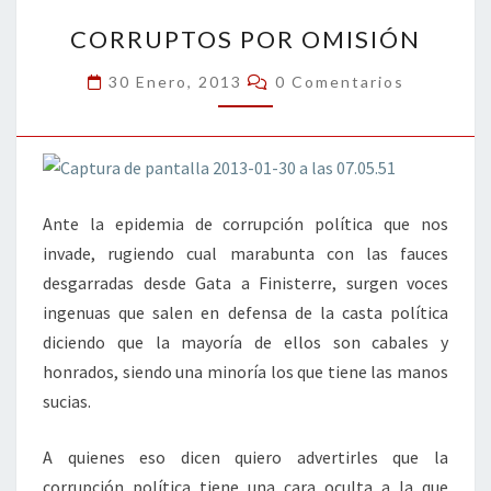
CORRUPTOS
k
tir
CORRUPTOS POR OMISIÓN
POR
OMISIÓN
Comentarios
30 Enero, 2013
0 Comentarios
Ante la epidemia de corrupción política que nos
invade, rugiendo cual marabunta con las fauces
desgarradas desde Gata a Finisterre, surgen voces
ingenuas que salen en defensa de la casta política
diciendo que la mayoría de ellos son cabales y
honrados, siendo una minoría los que tiene las manos
sucias.
A quienes eso dicen quiero advertirles que la
corrupción política tiene una cara oculta a la que