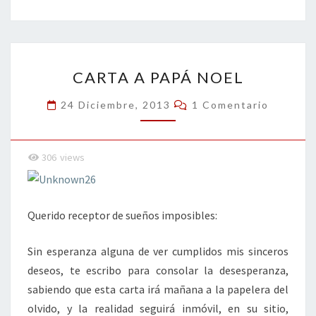
b
tt
ke
ai
t
m
o
er
dI
l
p
o
n
ar
CARTA
k
tir
CARTA A PAPÁ NOEL
A
PAPÁ
Comentarios
24 Diciembre, 2013
1 Comentario
NOEL
306
views
Querido receptor de sueños imposibles:
Sin esperanza alguna de ver cumplidos mis sinceros
deseos, te escribo para consolar la desesperanza,
sabiendo que esta carta irá mañana a la papelera del
olvido, y la realidad seguirá inmóvil, en su sitio,