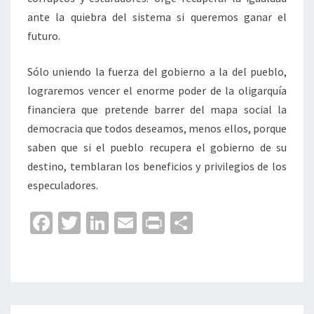
ante la quiebra del sistema si queremos ganar el
futuro.
Sólo uniendo la fuerza del gobierno a la del pueblo,
lograremos vencer el enorme poder de la oligarquía
financiera que pretende barrer del mapa social la
democracia que todos deseamos, menos ellos, porque
saben que si el pueblo recupera el gobierno de su
destino, temblaran los beneficios y privilegios de los
especuladores.
Fa
T
Li
E
Pr
C
ce
wi
n
m
in
o
b
tt
ke
ai
t
m
o
er
dI
l
p
o
n
ar