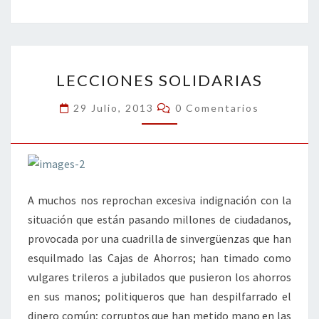
b
tt
ke
ai
t
m
o
er
dI
l
p
o
n
ar
LECCIONES
k
tir
LECCIONES SOLIDARIAS
SOLIDARIAS
Comentarios
29 Julio, 2013
0 Comentarios
A muchos nos reprochan excesiva indignación con la
situación que están pasando millones de ciudadanos,
provocada por una cuadrilla de sinvergüenzas que han
esquilmado las Cajas de Ahorros; han timado como
vulgares trileros a jubilados que pusieron los ahorros
en sus manos; politiqueros que han despilfarrado el
dinero común; corruptos que han metido mano en las