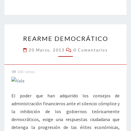
b
tt
ke
ai
t
m
o
er
dI
l
p
o
n
ar
REARME
k
tir
REARME DEMOCRÁTICO
DEMOCRÁTICO
Comentarios
20 Marzo, 2013
0 Comentarios
300
views
El poder que han adquirido los consejos de
administración financieros ante el silencio cómplice y
la inhibición de los gobiernos teóricamente
democráticos, exige una respuestas ciudadana que
detenga la progresión de las élites económicas,