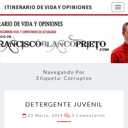
ITINERARIO DE VIDA Y OPINIONES
Togg
ITINERA
BREVE
RECORRIDO
VITAL Y
DE VIDA
COMENTARIOS
DE
OPINION
ACTUALIDAD
Navegando Por
Etiqueta:
Corruptos
DETERGENTE
DETERGENTE JUVENIL
JUVENIL
Comentarios
22 Marzo, 2014
0 Comentarios