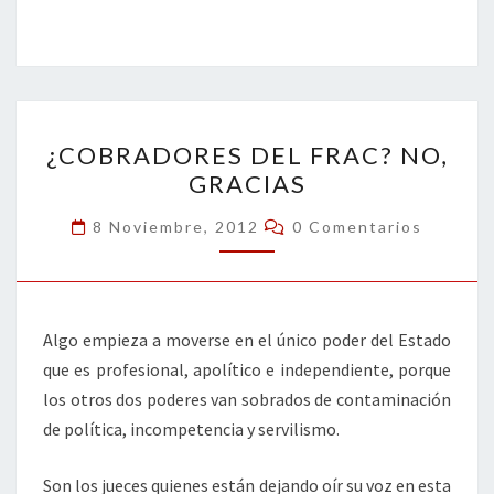
ce
wi
n
m
in
o
b
tt
ke
ai
t
m
o
er
dI
l
p
o
n
ar
¿COBRADORES
k
tir
¿COBRADORES DEL FRAC? NO,
DEL
GRACIAS
FRAC?
NO,
Comentarios
8 Noviembre, 2012
0 Comentarios
GRACIAS
Algo empieza a moverse en el único poder del Estado
que es profesional, apolítico e independiente, porque
los otros dos poderes van sobrados de contaminación
de política, incompetencia y servilismo.
Son los jueces quienes están dejando oír su voz en esta