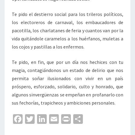
Te pido el destierro social para los trileros políticos,
los electoreros de carnaval, los embaucadores de
pacotilla, los charlatanes de feria y cuantos van por la
vida quitándole caramelos a los huérfanos, muletas a
los cojos y pastillas a los enfermos.
Te pido, en fin, que por un día nos hechices con tu
magia, contagiándonos un estado de delirio que nos
permita soñar ilusionados con vivir en un país
próspero, esforzado, solidario, culto y honrado, que
algunos sinvergüenzas se empeñan en profanarlo con
sus fechorías, trapicheos y ambiciones personales.
Fa
T
Li
E
Pr
C
ce
wi
n
m
in
o