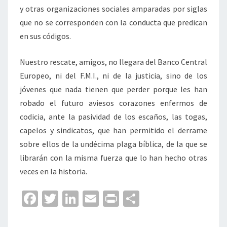
y otras organizaciones sociales amparadas por siglas
que no se corresponden con la conducta que predican
en sus códigos.
Nuestro rescate, amigos, no llegara del Banco Central
Europeo, ni del F.M.I., ni de la justicia, sino de los
jóvenes que nada tienen que perder porque les han
robado el futuro aviesos corazones enfermos de
codicia, ante la pasividad de los escaños, las togas,
capelos y sindicatos, que han permitido el derrame
sobre ellos de la undécima plaga bíblica, de la que se
librarán con la misma fuerza que lo han hecho otras
veces en la historia.
Fa
T
Li
E
Pr
C
ce
wi
n
m
in
o