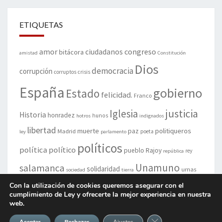
ETIQUETAS
amor
congreso
ciudadanos
bitácora
amistad
Constitución
Dios
democracia
corrupción
corruptos
crisis
España
gobierno
Estado
felicidad.
Franco
justicia
Iglesia
Historia
honradez
hunos
hotros
indignados
libertad
muerte
politiqueros
Madrid
paz
poeta
ley
parlamento
políticos
política
político
pueblo
Rajoy
rey
república
Unamuno
salamanca
solidaridad
urnas
sociedad
tierra
vida
Con la utilización de cookies queremos asegurar con el
cumplimiento de Ley y ofrecerte la mejor experiencia en nuestra
web.
Cerrar el banner de 