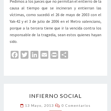
Pedimos a los jueces que no permitan el entierro de la
causa al tiempo que se incineran y entierran las
víctimas, como sucedió el 26 de mayo de 2003 con el
Yak-42 y el 3 de julio de 2006 en el Metro valenciano,
porque a la tercera tiene que ir la vencida contra los
responsable de la tragedia, sean estos quienes hayan
sido.
Fa
T
Li
E
Pr
C
ce
wi
n
m
in
o
b
tt
ke
ai
t
m
o
er
dI
l
p
o
n
ar
INFIERNO
k
tir
INFIERNO SOCIAL
SOCIAL
Comentarios
13 Mayo, 2013
0 Comentarios