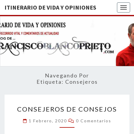
ITINERARIO DE VIDA Y OPINIONES
Togg
ITINERA
BREVE
RECORRIDO
VITAL Y
DE VIDA
COMENTARIOS
DE
OPINION
ACTUALIDAD
Navegando Por
Etiqueta:
Consejeros
CONSEJEROS
CONSEJEROS DE CONSEJOS
DE
CONSEJOS
Comentarios
1 Febrero, 2020
0 Comentarios