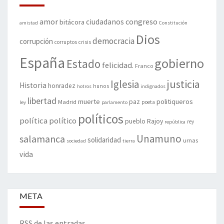
amor
congreso
ciudadanos
bitácora
amistad
Constitución
Dios
democracia
corrupción
corruptos
crisis
España
gobierno
Estado
felicidad.
Franco
justicia
Iglesia
Historia
honradez
hunos
hotros
indignados
libertad
muerte
politiqueros
Madrid
paz
poeta
ley
parlamento
políticos
política
político
pueblo
Rajoy
rey
república
Unamuno
salamanca
solidaridad
urnas
sociedad
tierra
vida
META
RSS de las entradas