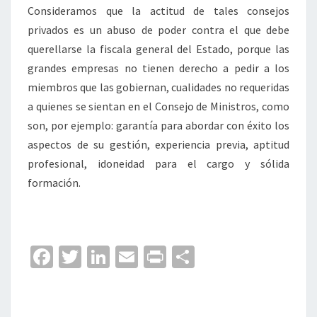
Consideramos que la actitud de tales consejos
privados es un abuso de poder contra el que debe
querellarse la fiscala general del Estado, porque las
grandes empresas no tienen derecho a pedir a los
miembros que las gobiernan, cualidades no requeridas
a quienes se sientan en el Consejo de Ministros, como
son, por ejemplo: garantía para abordar con éxito los
aspectos de su gestión, experiencia previa, aptitud
profesional, idoneidad para el cargo y sólida
formación.
Fa
T
Li
E
Pr
C
ce
wi
n
m
in
o
b
tt
ke
ai
t
m