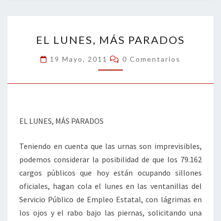
o
er
dI
l
p
o
n
ar
EL
k
tir
EL LUNES, MÁS PARADOS
LUNES,
MÁS
Comentarios
19 Mayo, 2011
0 Comentarios
PARADOS
EL LUNES, MÁS PARADOS
Teniendo en cuenta que las urnas son imprevisibles,
podemos considerar la posibilidad de que los 79.162
cargos públicos que hoy están ocupando sillones
oficiales, hagan cola el lunes en las ventanillas del
Servicio Público de Empleo Estatal, con lágrimas en
los ojos y el rabo bajo las piernas, solicitando una