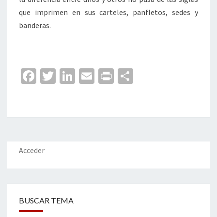
que imprimen en sus carteles, panfletos, sedes y
banderas.
Fa
T
Li
E
Pr
C
ce
wi
n
m
in
o
b
tt
ke
ai
t
m
o
er
dI
l
p
o
n
ar
k
tir
Acceder
BUSCAR TEMA