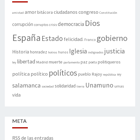
amor
congreso
ciudadanos
bitácora
amistad
Constitución
Dios
democracia
corrupción
corruptos
crisis
España
gobierno
Estado
felicidad.
Franco
justicia
Iglesia
Historia
honradez
hunos
hotros
indignados
libertad
muerte
politiqueros
Madrid
paz
poeta
ley
parlamento
políticos
política
político
pueblo
Rajoy
rey
república
Unamuno
salamanca
solidaridad
urnas
sociedad
tierra
vida
META
RSS de las entradas