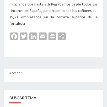
milicianos que hasta allí llegábamos desde todos los
rincones de España, para hacer sonar los cañones del
15/24 emplazados en la terraza superior de la
fortaleza.
Fa
T
Li
E
Pr
C
ce
wi
n
m
in
o
b
tt
ke
ai
t
m
o
er
dI
l
p
o
n
ar
k
tir
Acceder
BUSCAR TEMA