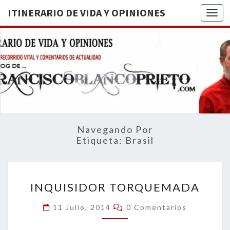
ITINERARIO DE VIDA Y OPINIONES
Togg
ITINERA
BREVE
RECORRIDO
VITAL Y
DE VIDA
COMENTARIOS
DE
OPINION
ACTUALIDAD
Navegando Por
Etiqueta:
Brasil
INQUISIDOR
INQUISIDOR TORQUEMADA
TORQUEMADA
Comentarios
11 Julio, 2014
0 Comentarios