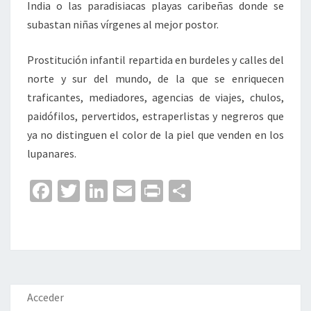
India o las paradisiacas playas caribeñas donde se
subastan niñas vírgenes al mejor postor.
Prostitución infantil repartida en burdeles y calles del
norte y sur del mundo, de la que se enriquecen
traficantes, mediadores, agencias de viajes, chulos,
paidófilos, pervertidos, estraperlistas y negreros que
ya no distinguen el color de la piel que venden en los
lupanares.
Fa
T
Li
E
Pr
C
ce
wi
n
m
in
o
b
tt
ke
ai
t
m
o
er
dI
l
p
o
n
ar
k
tir
Acceder