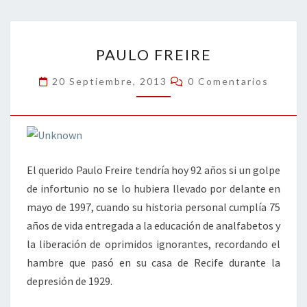
o
er
dI
l
p
o
n
ar
PAULO
k
tir
PAULO FREIRE
FREIRE
Comentarios
20 Septiembre, 2013
0 Comentarios
El querido Paulo Freire tendría hoy 92 años si un golpe
de infortunio no se lo hubiera llevado por delante en
mayo de 1997, cuando su historia personal cumplía 75
años de vida entregada a la educación de analfabetos y
la liberación de oprimidos ignorantes, recordando el
hambre que pasó en su casa de Recife durante la
depresión de 1929.