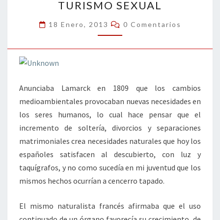
k
tir
TURISMO SEXUAL
SEXUAL
Comentarios
18 Enero, 2013
0 Comentarios
Anunciaba Lamarck en 1809 que los cambios
medioambientales provocaban nuevas necesidades en
los seres humanos, lo cual hace pensar que el
incremento de soltería, divorcios y separaciones
matrimoniales crea necesidades naturales que hoy los
españoles satisfacen al descubierto, con luz y
taquígrafos, y no como sucedía en mi juventud que los
mismos hechos ocurrían a cencerro tapado.
El mismo naturalista francés afirmaba que el uso
continuado de un órgano favorecía su crecimiento, de