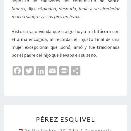
depósito de cadáveres del cementerio de Santo
Amaro, dijo:
«Soledad, desnuda, tenía a su alrededor
mucha sangre y a sus pies un feto».
Historia ya olvidada que traigo hoy a mi bitácora con
el alma encogida, al recordar el injusto final de una
mujer excepcional que luchó, amó y fue traicionada
por el padre del hijo que llevaba en su seno.
Fa
T
Li
E
Pr
C
ce
wi
n
m
in
o
b
tt
ke
ai
t
m
o
er
dI
l
p
o
n
ar
PÉREZ
k
tir
PÉREZ ESQUIVEL
ESQUIVEL
Comentarios
26 Noviembre, 2013
1 Comentario