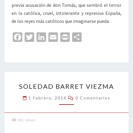
previa acusación de don Tomás, que sembró el terror
en la católica, cruel, intolerante y represiva España,
de los reyes más católicos que imaginarse pueda.
Fa
T
Li
E
Pr
C
ce
wi
n
m
in
o
b
tt
ke
ai
t
m
o
er
dI
l
p
o
n
ar
SOLEDAD
k
tir
SOLEDAD BARRET VIEZMA
BARRET
VIEZMA
Comentarios
1 Febrero, 2014
0 Comentarios
301
views