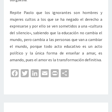
Repite Paolo que los ignorantes son hombres y
mujeres cultos a los que se ha negado el derecho a
expresarse y por ello se ven sometidos a una «cultura
del silencio», sabiendo que la educación no cambia el
mundo, pero cambia a las personas que van a cambiar
el mundo, porque todo acto educativo es un acto
político y la única forma de enseñar a amar, es
amando, pues el amor es la transformación definitiva.
Fa
T
Li
E
Pr
C
ce
wi
n
m
in
o
b
tt
ke
ai
t
m
o
er
dI
l
p
o
n
ar
TURISMO