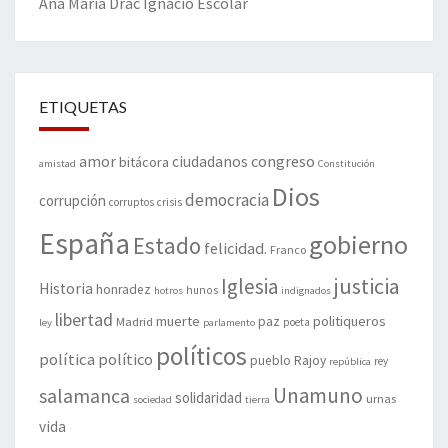
Ana María Drac
Ignacio Escolar
ETIQUETAS
amor
congreso
ciudadanos
bitácora
amistad
Constitución
Dios
democracia
corrupción
corruptos
crisis
España
gobierno
Estado
felicidad.
Franco
justicia
Iglesia
Historia
honradez
hunos
hotros
indignados
libertad
muerte
politiqueros
Madrid
paz
poeta
ley
parlamento
políticos
política
político
pueblo
Rajoy
rey
república
Unamuno
salamanca
solidaridad
urnas
sociedad
tierra
vida