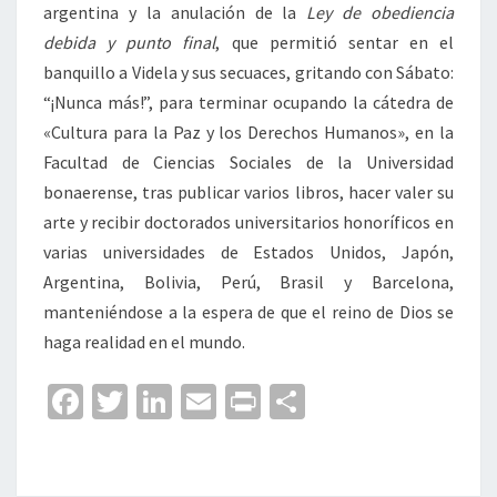
argentina y la anulación de la
Ley de obediencia
debida y punto final
, que permitió sentar en el
banquillo a Videla y sus secuaces, gritando con Sábato:
“¡Nunca más!”, para terminar ocupando la cátedra de
«Cultura para la Paz y los Derechos Humanos», en la
Facultad de Ciencias Sociales de la Universidad
bonaerense, tras publicar varios libros, hacer valer su
arte y recibir doctorados universitarios honoríficos en
varias universidades de Estados Unidos, Japón,
Argentina, Bolivia, Perú, Brasil y Barcelona,
manteniéndose a la espera de que el reino de Dios se
haga realidad en el mundo.
Fa
T
Li
E
Pr
C
ce
wi
n
m
in
o
b
tt
ke
ai
t
m