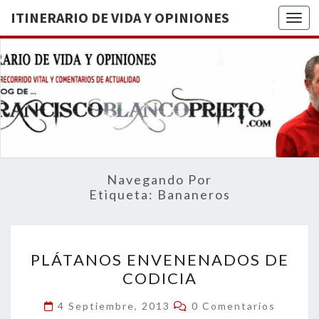
ITINERARIO DE VIDA Y OPINIONES
Togg
ITINERA
BREVE
RECORRIDO
VITAL Y
DE VIDA
COMENTARIOS
DE
OPINION
ACTUALIDAD
Navegando Por
Etiqueta:
Bananeros
PLÁTANOS
PLÁTANOS ENVENENADOS DE
ENVENENADOS
CODICIA
DE
CODICIA
Comentarios
4 Septiembre, 2013
0 Comentarios