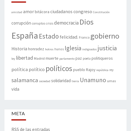
amor
congreso
ciudadanos
bitácora
amistad
Constitución
Dios
democracia
corrupción
corruptos
crisis
España
gobierno
Estado
felicidad.
Franco
justicia
Iglesia
Historia
honradez
hunos
hotros
indignados
libertad
muerte
politiqueros
Madrid
paz
poeta
ley
parlamento
políticos
política
político
pueblo
Rajoy
rey
república
Unamuno
salamanca
solidaridad
urnas
sociedad
tierra
vida
META
RSS de las entradas