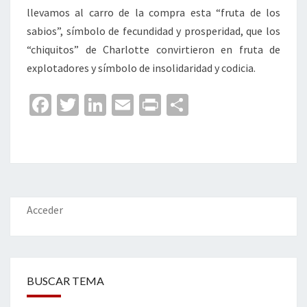
llevamos al carro de la compra esta “fruta de los
sabios”, símbolo de fecundidad y prosperidad, que los
“chiquitos” de Charlotte convirtieron en fruta de
explotadores y símbolo de insolidaridad y codicia.
Fa
T
Li
E
Pr
C
ce
wi
n
m
in
o
b
tt
ke
ai
t
m
o
er
dI
l
p
o
n
ar
k
tir
Acceder
BUSCAR TEMA