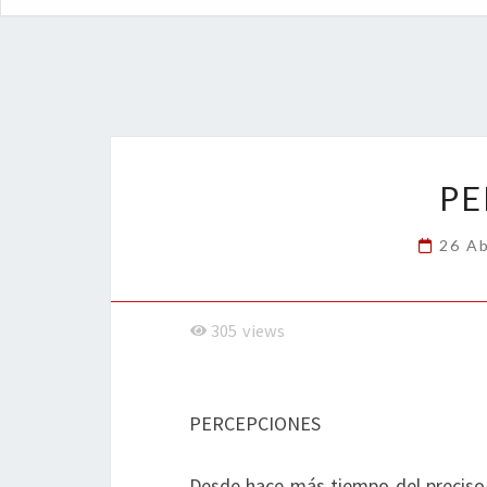
PE
26 Ab
305
views
PERCEPCIONES
Desde hace más tiempo del preciso