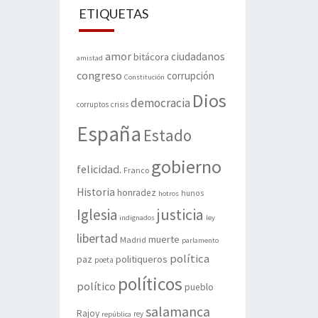
ETIQUETAS
amor
ciudadanos
bitácora
amistad
congreso
corrupción
Constitución
Dios
democracia
corruptos
crisis
España
Estado
gobierno
felicidad.
Franco
Historia
honradez
hunos
hotros
justicia
Iglesia
indignados
ley
libertad
muerte
Madrid
parlamento
política
politiqueros
paz
poeta
políticos
político
pueblo
salamanca
Rajoy
rey
república