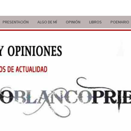
PRESENTACIÓN
ALGO DE MÍ
OPINIÓN
LIBROS
POEMARIO
ITIN
BREVE
RECORRIDO
VITAL Y
COMENTARIOS
DE V
DE
ACTUALIDAD