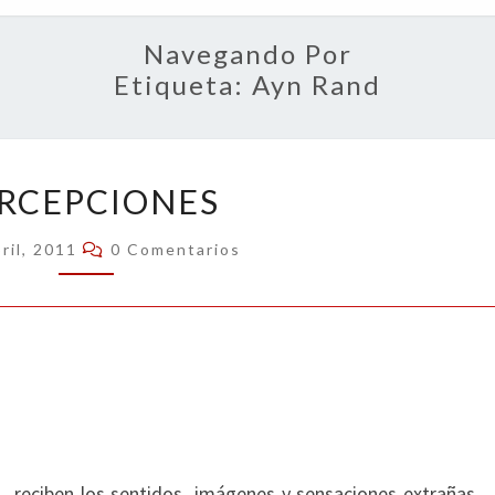
OPIN
Navegando Por
Etiqueta:
Ayn Rand
PERCEPCIONES
RCEPCIONES
Comentarios
ril, 2011
0 Comentarios
, reciben los sentidos imágenes y sensaciones extrañas