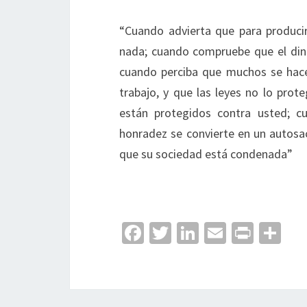
“Cuando advierta que para produci
nada; cuando compruebe que el diner
cuando perciba que muchos se hacen
trabajo, y que las leyes no lo prote
están protegidos contra usted; c
honradez se convierte en un autosac
que su sociedad está condenada”
Fa
T
Li
E
Pr
C
ce
wi
n
m
in
o
b
tt
ke
ai
t
m
o
er
dI
l
p