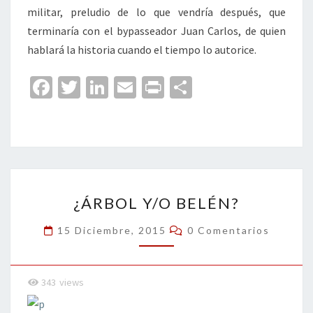
militar, preludio de lo que vendría después, que
terminaría con el bypasseador Juan Carlos, de quien
hablará la historia cuando el tiempo lo autorice.
Fa
T
Li
E
Pr
C
ce
wi
n
m
in
o
b
tt
ke
ai
t
m
o
er
dI
l
p
o
n
ar
¿ÁRBOL
k
tir
¿ÁRBOL Y/O BELÉN?
Y/O
BELÉN?
Comentarios
15 Diciembre, 2015
0 Comentarios
343
views