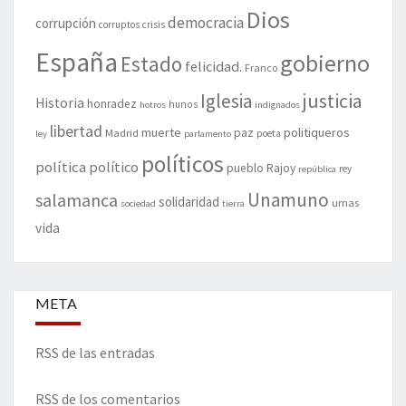
Dios
democracia
corrupción
corruptos
crisis
España
gobierno
Estado
felicidad.
Franco
justicia
Iglesia
Historia
honradez
hunos
hotros
indignados
libertad
muerte
politiqueros
Madrid
paz
poeta
ley
parlamento
políticos
política
político
pueblo
Rajoy
rey
república
Unamuno
salamanca
solidaridad
urnas
sociedad
tierra
vida
META
RSS de las entradas
RSS de los comentarios