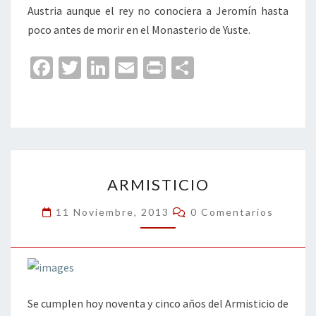
Austria aunque el rey no conociera a Jeromín hasta
poco antes de morir en el Monasterio de Yuste.
Fa
T
Li
E
Pr
C
ce
wi
n
m
in
o
b
tt
ke
ai
t
m
o
er
dI
l
p
o
n
ar
ARMISTICIO
k
tir
ARMISTICIO
Comentarios
11 Noviembre, 2013
0 Comentarios
Se cumplen hoy noventa y cinco años del Armisticio de