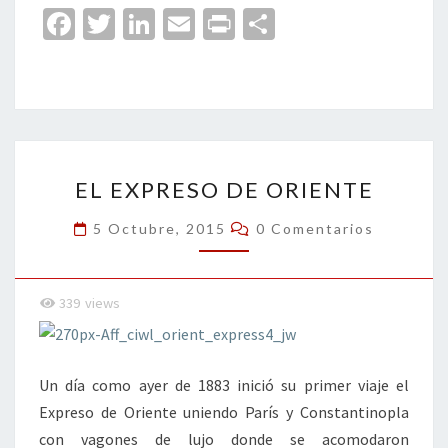
Fa
T
Li
E
Pr
C
ce
wi
n
m
in
o
b
tt
ke
ai
t
m
o
er
dI
l
p
o
n
ar
EL
k
tir
EL EXPRESO DE ORIENTE
EXPRESO
DE
Comentarios
5 Octubre, 2015
0 Comentarios
ORIENTE
339
views
Un día como ayer de 1883 inició su primer viaje el
Expreso de Oriente uniendo París y Constantinopla
con vagones de lujo donde se acomodaron