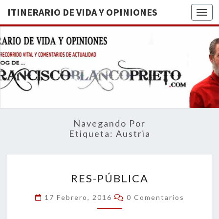
ITINERARIO DE VIDA Y OPINIONES
Togg
ITINERA
BREVE
RECORRIDO
VITAL Y
DE VIDA
COMENTARIOS
DE
OPINION
ACTUALIDAD
Navegando Por
Etiqueta:
Austria
RES-
RES-PÚBLICA
PÚBLICA
Comentarios
17 Febrero, 2016
0 Comentarios