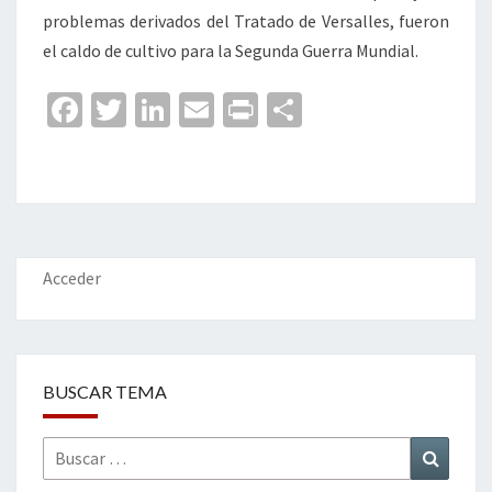
problemas derivados del Tratado de Versalles, fueron
el caldo de cultivo para la Segunda Guerra Mundial.
Fa
T
Li
E
Pr
C
ce
wi
n
m
in
o
b
tt
ke
ai
t
m
o
er
dI
l
p
o
n
ar
k
tir
Acceder
BUSCAR TEMA
Buscar
Buscar
por: