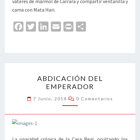
váteres de mármol de Carrara y compartir ventanilla y
cama con Mata Hari.
Fa
T
Li
E
Pr
C
ce
wi
n
m
in
o
b
tt
ke
ai
t
m
o
er
dI
l
p
o
n
ar
ABDICACIÓN
k
tir
ABDICACIÓN DEL
DEL
EMPERADOR
EMPERADOR
Comentarios
7 Junio, 2014
0 Comentarios
La opacidad crónica de la Casa Real, ocultando los