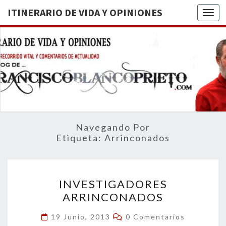
ITINERARIO DE VIDA Y OPINIONES
Togg
ITINERA
BREVE
RECORRIDO
VITAL Y
DE VIDA
COMENTARIOS
DE
OPINION
ACTUALIDAD
Navegando Por
Etiqueta:
Arrinconados
INVESTIGADORES
INVESTIGADORES
ARRINCONADOS
ARRINCONADOS
Comentarios
19 Junio, 2013
0 Comentarios