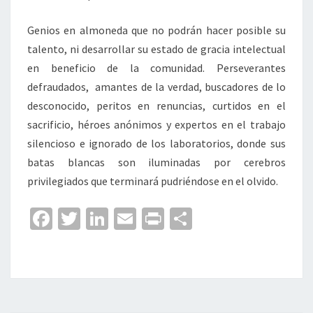
Genios en almoneda que no podrán hacer posible su
talento, ni desarrollar su estado de gracia intelectual
en beneficio de la comunidad. Perseverantes
defraudados, amantes de la verdad, buscadores de lo
desconocido, peritos en renuncias, curtidos en el
sacrificio, héroes anónimos y expertos en el trabajo
silencioso e ignorado de los laboratorios, donde sus
batas blancas son iluminadas por cerebros
privilegiados que terminará pudriéndose en el olvido.
Fa
T
Li
E
Pr
C
ce
wi
n
m
in
o
b
tt
ke
ai
t
m
o
er
dI
l
p
o
n
ar