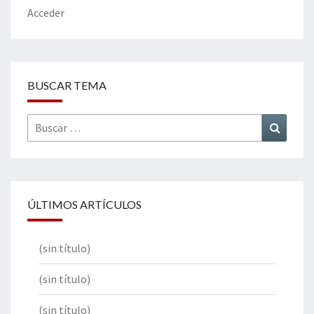
k
tir
Acceder
BUSCAR TEMA
Buscar
Buscar
por:
ÚLTIMOS ARTÍCULOS
(sin título)
(sin título)
(sin título)