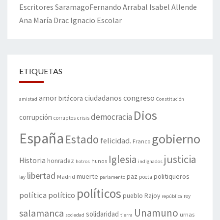
Escritores
Saramago
Fernando Arrabal
Isabel Allende
Ana María Drac
Ignacio Escolar
ETIQUETAS
amor
congreso
ciudadanos
bitácora
amistad
Constitución
Dios
democracia
corrupción
corruptos
crisis
España
gobierno
Estado
felicidad.
Franco
justicia
Iglesia
Historia
honradez
hunos
hotros
indignados
libertad
muerte
politiqueros
Madrid
paz
poeta
ley
parlamento
políticos
política
político
pueblo
Rajoy
rey
república
Unamuno
salamanca
solidaridad
urnas
sociedad
tierra