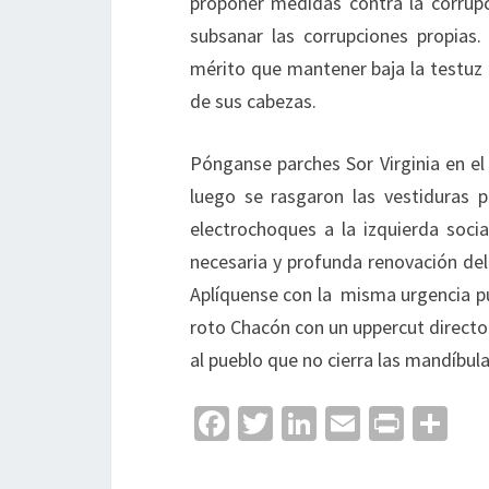
proponer medidas contra la corrup
subsanar las corrupciones propias
mérito que mantener baja la testuz
de sus cabezas.
Pónganse parches Sor Virginia en el
luego se rasgaron las vestiduras 
electrochoques a la izquierda socia
necesaria y profunda renovación del 
Aplíquense con la misma urgencia pu
roto Chacón con un uppercut directo e
al pueblo que no cierra las mandíbula
Fa
T
Li
E
Pr
C
ce
wi
n
m
in
o