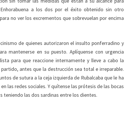
ción sin tomar las medidas que están a su alcance para
. Enhorabuena a los dos por el éxito obtenido sin otro
 para no ver los excrementos que sobrevuelan por encima
 cinismo de quienes autorizaron el insulto ponferradino y
para mantenerse en su puesto. Aplíquense con urgencia
lista para que reaccione internamente y lleve a cabo la
partido, antes que la destrucción sea total e irreparable.
ntos de sutura a la ceja izquierda de Rubalcaba que le ha
n las redes sociales. Y quítense las prótesis de las bocas
s teniendo las dos sardinas entre los dientes.