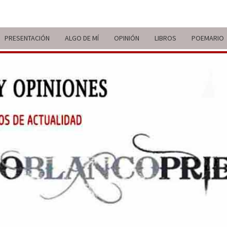
PRESENTACIÓN
ALGO DE MÍ
OPINIÓN
LIBROS
POEMARIO
ITIN
BREVE
RECORRIDO
VITAL Y
COMENTARIOS
DE V
DE
ACTUALIDAD