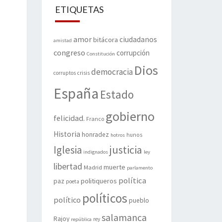
ETIQUETAS
amor
ciudadanos
bitácora
amistad
congreso
corrupción
Constitución
Dios
democracia
corruptos
crisis
España
Estado
gobierno
felicidad.
Franco
Historia
honradez
hunos
hotros
justicia
Iglesia
indignados
ley
libertad
muerte
Madrid
parlamento
política
politiqueros
paz
poeta
políticos
político
pueblo
salamanca
Rajoy
rey
república