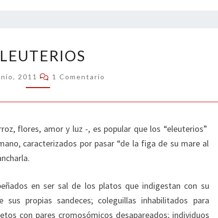
ELEUTERIOS
LEUTERIOS
Comentarios
unio, 2011
1 Comentario
rroz, flores, amor y luz -, es popular que los “eleuterios”
mano, caracterizados por pasar “de la figa de su mare al
ancharla.
peñados en ser sal de los platos que indigestan con su
 sus propias sandeces; coleguillas inhabilitados para
ujetos con pares cromosómicos desapareados; individuos