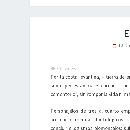
b
tt
ke
ai
t
m
o
er
dI
l
p
o
n
ar
k
tir
E
13 J
391
views
Por la costa levantina, – tierra de a
son especies animales con perfil hu
cementerio”, sin romper la vida ni m
Personajillos de tres al cuarto em
presencia; mendas tautológicos de
concluir silogismos elementales; s