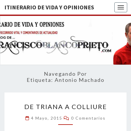
ITINERARIO DE VIDA Y OPINIONES
Togg
ITINERA
BREVE
RECORRIDO
VITAL Y
DE VIDA
COMENTARIOS
DE
OPINION
ACTUALIDAD
Navegando Por
Etiqueta:
Antonio Machado
DE
DE TRIANA A COLLIURE
TRIANA
A
Comentarios
4 Mayo, 2015
0 Comentarios
COLLIURE