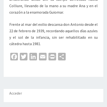
Colliure, llevando de la mano a su madre Ana y en el
corazón a la enamorada Guiomar.
Frente al mar del exilio descansa don Antonio desde el
22 de febrero de 1939, recordando aquellos días azules
y el sol de la infancia, sin ser rehabilitado en su
cátedra hasta 1981.
Fa
T
Li
E
Pr
C
ce
wi
n
m
in
o
b
tt
ke
ai
t
m
o
er
dI
l
p
o
n
ar
k
tir
Acceder