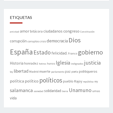
ETIQUETAS
amor
congreso
ciudadanos
bitácora
amistad
Constitución
Dios
democracia
corrupción
corruptos
crisis
España
gobierno
Estado
felicidad.
Franco
justicia
Iglesia
Historia
honradez
hunos
hotros
indignados
libertad
muerte
politiqueros
Madrid
paz
poeta
ley
parlamento
políticos
política
político
pueblo
Rajoy
rey
república
Unamuno
salamanca
solidaridad
urnas
sociedad
tierra
vida