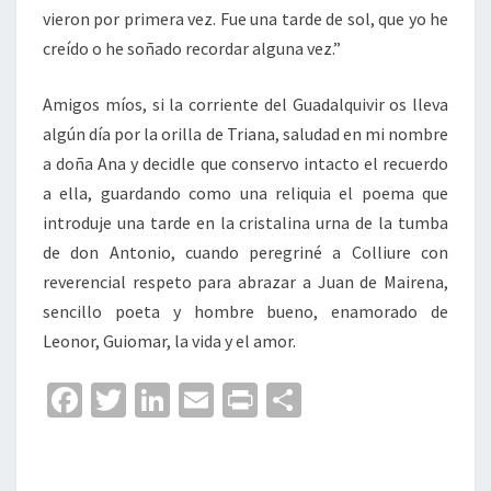
vieron por primera vez. Fue una tarde de sol, que yo he
creído o he soñado recordar alguna vez.”
Amigos míos, si la corriente del Guadalquivir os lleva
algún día por la orilla de Triana, saludad en mi nombre
a doña Ana y decidle que conservo intacto el recuerdo
a ella, guardando como una reliquia el poema que
introduje una tarde en la cristalina urna de la tumba
de don Antonio, cuando peregriné a Colliure con
reverencial respeto para abrazar a Juan de Mairena,
sencillo poeta y hombre bueno, enamorado de
Leonor, Guiomar, la vida y el amor.
Fa
T
Li
E
Pr
C
ce
wi
n
m
in
o
b
tt
ke
ai
t
m