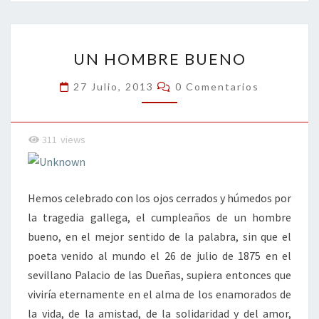
o
er
dI
l
p
o
n
ar
UN
k
tir
UN HOMBRE BUENO
HOMBRE
BUENO
Comentarios
27 Julio, 2013
0 Comentarios
311
views
Hemos celebrado con los ojos cerrados y húmedos por
la tragedia gallega, el cumpleaños de un hombre
bueno, en el mejor sentido de la palabra, sin que el
poeta venido al mundo el 26 de julio de 1875 en el
sevillano Palacio de las Dueñas, supiera entonces que
viviría eternamente en el alma de los enamorados de
la vida, de la amistad, de la solidaridad y del amor,