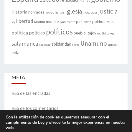
felicidad.
Franco
justicia
Iglesia
Historia
honradez
hunos
hotros
indignados
libertad
muerte
politiqueros
Madrid
paz
poeta
ley
parlamento
políticos
política
político
pueblo
Rajoy
rey
república
Unamuno
salamanca
solidaridad
urnas
sociedad
tierra
vida
META
RSS de las entradas
RSS de los comentarios
Con la utilización de cookies queremos asegurar con el
cumplimiento de Ley y ofrecerte la mejor experiencia en nuestra
web.
ITINERARIO DE VIDA Y OPINIONES - Francisco Blanco Prieto