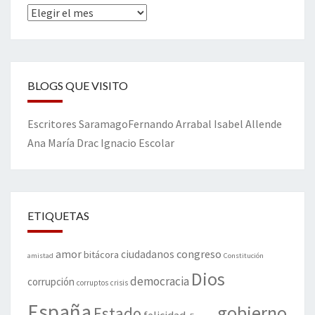
Archivos
BLOGS QUE VISITO
Escritores
Saramago
Fernando Arrabal
Isabel Allende
Ana María Drac
Ignacio Escolar
ETIQUETAS
amor
congreso
ciudadanos
bitácora
amistad
Constitución
Dios
democracia
corrupción
corruptos
crisis
España
gobierno
Estado