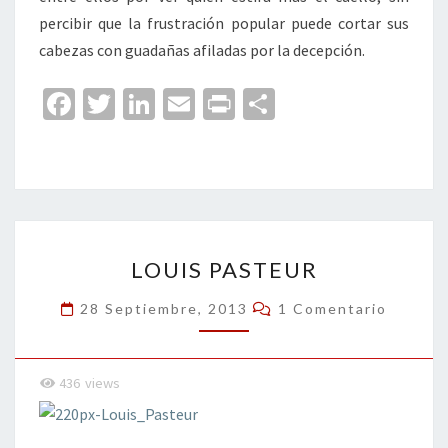
percibir que la frustración popular puede cortar sus
cabezas con guadañas afiladas por la decepción.
Fa
T
Li
E
Pr
C
ce
wi
n
m
in
o
b
tt
ke
ai
t
m
o
er
dI
l
p
o
n
ar
LOUIS
k
tir
LOUIS PASTEUR
PASTEUR
Comentarios
28 Septiembre, 2013
1 Comentario
436
views