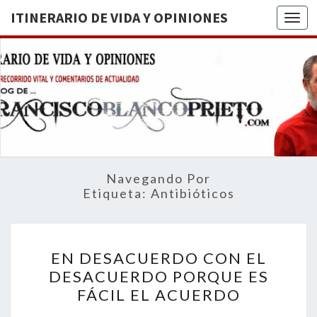
ITINERARIO DE VIDA Y OPINIONES
Togg
ITINERA
BREVE
RECORRIDO
VITAL Y
DE VIDA
COMENTARIOS
DE
OPINION
ACTUALIDAD
Navegando Por
Etiqueta:
Antibióticos
EN
EN DESACUERDO CON EL
DESACUERDO
DESACUERDO PORQUE ES
CON
FÁCIL EL ACUERDO
EL