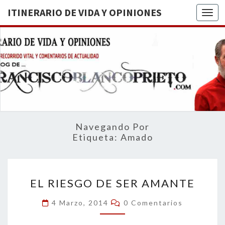
ITINERARIO DE VIDA Y OPINIONES
Togg
ITINERA
BREVE
RECORRIDO
VITAL Y
DE VIDA
COMENTARIOS
DE
OPINION
ACTUALIDAD
Navegando Por
Etiqueta:
Amado
EL
EL RIESGO DE SER AMANTE
RIESGO
DE
Comentarios
4 Marzo, 2014
0 Comentarios
SER