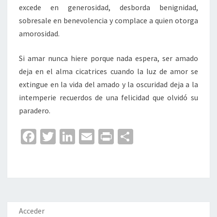
excede en generosidad, desborda benignidad,
sobresale en benevolencia y complace a quien otorga
amorosidad.
Si amar nunca hiere porque nada espera, ser amado
deja en el alma cicatrices cuando la luz de amor se
extingue en la vida del amado y la oscuridad deja a la
intemperie recuerdos de una felicidad que olvidó su
paradero.
Fa
T
Li
E
Pr
C
ce
wi
n
m
in
o
b
tt
ke
ai
t
m
o
er
dI
l
p
o
n
ar
k
tir
Acceder