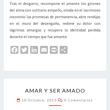
Tras el desgarro, recompone el amante los girones
del alma con solitario empeño, olvida en el lacrimoso
insomnio las promesas de permanencia, abre rendijas
en el muro del desengaño, redime su dolor con
lágrimas amargas y recupera la identidad perdida
durante el tiempo que fue amante.
Fa
T
Li
E
Pr
C
ce
wi
n
m
in
o
b
tt
ke
ai
t
m
o
er
dI
l
p
o
n
ar
AMAR
k
tir
AMAR Y SER AMADO
Y
SER
Comentarios
10 Octubre, 2013
0 Comentarios
AMADO