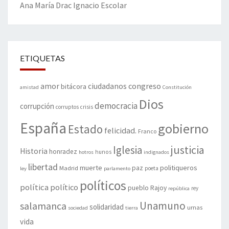
Ana María Drac
Ignacio Escolar
ETIQUETAS
amor
congreso
ciudadanos
bitácora
amistad
Constitución
Dios
democracia
corrupción
corruptos
crisis
España
gobierno
Estado
felicidad.
Franco
justicia
Iglesia
Historia
honradez
hunos
hotros
indignados
libertad
muerte
politiqueros
Madrid
paz
poeta
ley
parlamento
políticos
política
político
pueblo
Rajoy
rey
república
Unamuno
salamanca
solidaridad
urnas
sociedad
tierra
vida