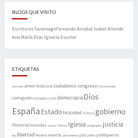
BLOGS QUE VISITO
Escritores
Saramago
Fernando Arrabal
Isabel Allende
Ana María Drac
Ignacio Escolar
ETIQUETAS
amor
congreso
ciudadanos
bitácora
amistad
Constitución
Dios
democracia
corrupción
corruptos
crisis
España
gobierno
Estado
felicidad.
Franco
justicia
Iglesia
Historia
honradez
hunos
hotros
indignados
libertad
muerte
politiqueros
Madrid
paz
poeta
ley
parlamento