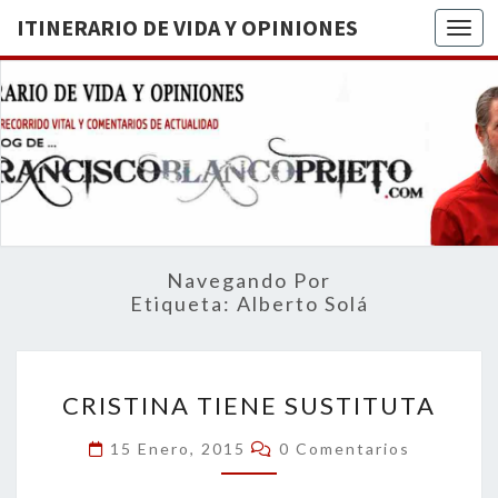
ITINERARIO DE VIDA Y OPINIONES
Togg
ITINERA
BREVE
RECORRIDO
VITAL Y
DE VIDA
COMENTARIOS
DE
OPINION
ACTUALIDAD
Navegando Por
Etiqueta:
Alberto Solá
CRISTINA
CRISTINA TIENE SUSTITUTA
TIENE
SUSTITUTA
Comentarios
15 Enero, 2015
0 Comentarios