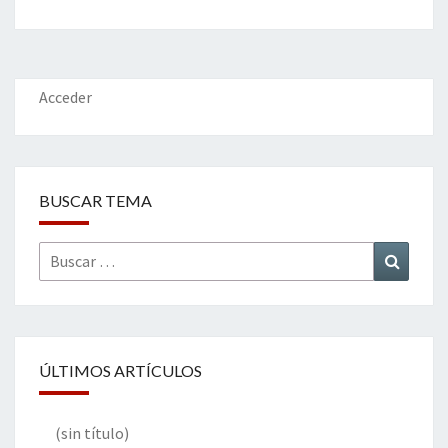
b
tt
ke
ai
t
m
o
er
dI
l
p
o
n
ar
k
tir
Acceder
BUSCAR TEMA
Buscar
Buscar
por:
ÚLTIMOS ARTÍCULOS
(sin título)