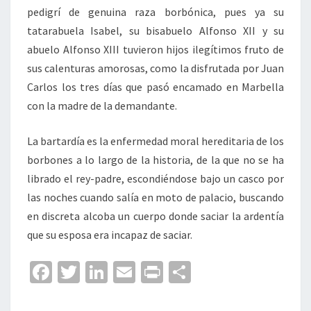
pedigrí de genuina raza borbónica, pues ya su
tatarabuela Isabel, su bisabuelo Alfonso XII y su
abuelo Alfonso XIII tuvieron hijos ilegítimos fruto de
sus calenturas amorosas, como la disfrutada por Juan
Carlos los tres días que pasó encamado en Marbella
con la madre de la demandante.
La bartardía es la enfermedad moral hereditaria de los
borbones a lo largo de la historia, de la que no se ha
librado el rey-padre, escondiéndose bajo un casco por
las noches cuando salía en moto de palacio, buscando
en discreta alcoba un cuerpo donde saciar la ardentía
que su esposa era incapaz de saciar.
Fa
T
Li
E
Pr
C
ce
wi
n
m
in
o