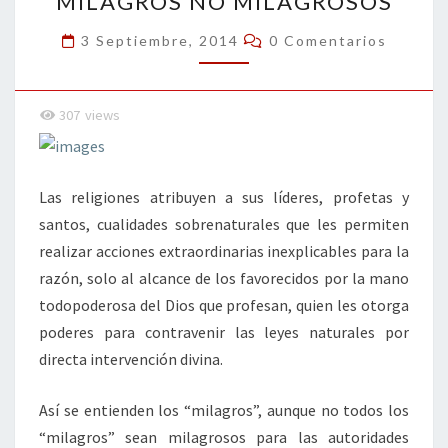
MILAGROS NO MILAGROSOS
NO
MILAGROSOS
Comentarios
3 Septiembre, 2014
0 Comentarios
307
views
Las religiones atribuyen a sus líderes, profetas y
santos, cualidades sobrenaturales que les permiten
realizar acciones extraordinarias inexplicables para la
razón, solo al alcance de los favorecidos por la mano
todopoderosa del Dios que profesan, quien les otorga
poderes para contravenir las leyes naturales por
directa intervención divina.
Así se entienden los “milagros”, aunque no todos los
“milagros” sean milagrosos para las autoridades