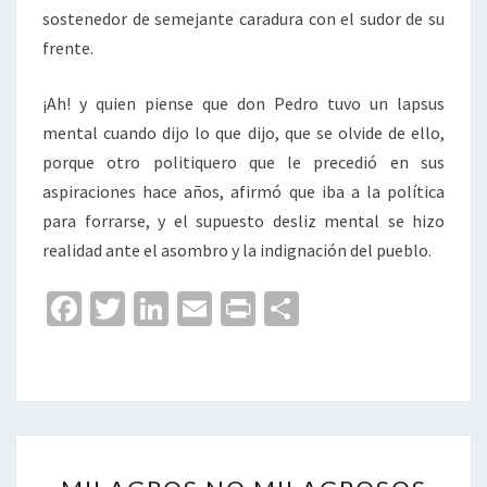
sostenedor de semejante caradura con el sudor de su
frente.
¡Ah! y quien piense que don Pedro tuvo un lapsus
mental cuando dijo lo que dijo, que se olvide de ello,
porque otro politiquero que le precedió en sus
aspiraciones hace años, afirmó que iba a la política
para forrarse, y el supuesto desliz mental se hizo
realidad ante el asombro y la indignación del pueblo.
Fa
T
Li
E
Pr
C
ce
wi
n
m
in
o
b
tt
ke
ai
t
m
o
er
dI
l
p
o
n
ar
MILAGROS
k
tir