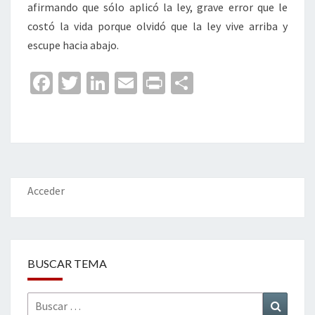
afirmando que sólo aplicó la ley, grave error que le
costó la vida porque olvidó que la ley vive arriba y
escupe hacia abajo.
Fa
T
Li
E
Pr
C
ce
wi
n
m
in
o
b
tt
ke
ai
t
m
o
er
dI
l
p
o
n
ar
k
tir
Acceder
BUSCAR TEMA
Buscar
Buscar