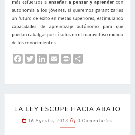
más esfuerzos a
enseñar a pensar y aprender
con
autonomía a los jóvenes, si queremos garantizarles
un futuro de éxito en metas superiores, estimulando
capacidades de aprendizaje autónomo para que
puedan cabalgar por sí solos en el maravilloso mundo
de los conocimientos.
Fa
T
Li
E
Pr
C
ce
wi
n
m
in
o
b
tt
ke
ai
t
m
o
er
dI
l
p
o
n
ar
LA
k
tir
LA LEY ESCUPE HACIA ABAJO
LEY
ESCUPE
Comentarios
16 Agosto, 2013
0 Comentarios
HACIA