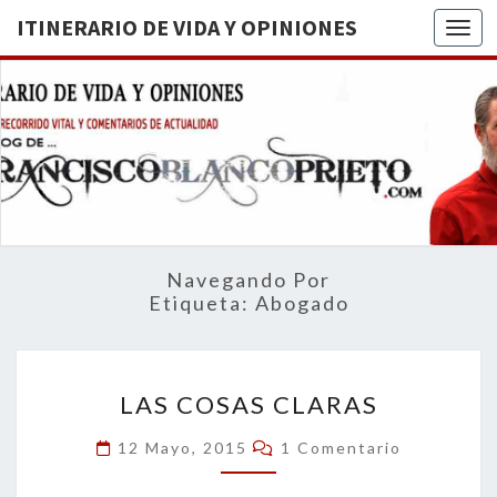
ITINERARIO DE VIDA Y OPINIONES
Togg
ITINERA
BREVE
RECORRIDO
VITAL Y
DE VIDA
COMENTARIOS
DE
OPINION
ACTUALIDAD
Navegando Por
Etiqueta:
Abogado
LAS
LAS COSAS CLARAS
COSAS
CLARAS
Comentarios
12 Mayo, 2015
1 Comentario