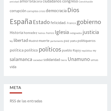
amor
congreso
ciudadanos
bitácora
amistad
Constitución
Dios
democracia
corrupción
corruptos
crisis
España
gobierno
Estado
felicidad.
Franco
justicia
Iglesia
Historia
honradez
hunos
hotros
indignados
libertad
muerte
politiqueros
Madrid
paz
poeta
ley
parlamento
políticos
política
político
pueblo
Rajoy
rey
república
Unamuno
salamanca
solidaridad
urnas
sociedad
tierra
vida
META
RSS de las entradas