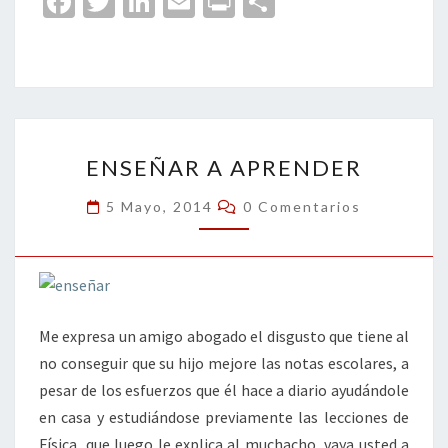
Fa
T
Li
E
Pr
C
ce
wi
n
m
in
o
b
tt
ke
ai
t
m
o
er
dI
l
p
o
n
ar
ENSEÑAR
k
tir
ENSEÑAR A APRENDER
A
APRENDER
Comentarios
5 Mayo, 2014
0 Comentarios
Me expresa un amigo abogado el disgusto que tiene al
no conseguir que su hijo mejore las notas escolares, a
pesar de los esfuerzos que él hace a diario ayudándole
en casa y estudiándose previamente las lecciones de
Física que luego le explica al muchacho, vaya usted a