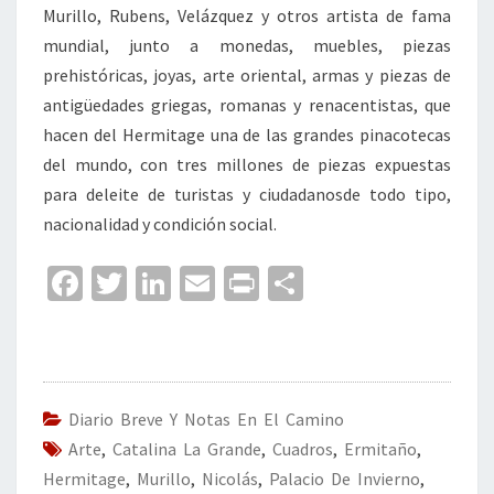
Murillo, Rubens, Velázquez y otros artista de fama
mundial, junto a monedas, muebles, piezas
prehistóricas, joyas, arte oriental, armas y piezas de
antigüedades griegas, romanas y renacentistas, que
hacen del Hermitage una de las grandes pinacotecas
del mundo, con tres millones de piezas expuestas
para deleite de turistas y ciudadanosde todo tipo,
nacionalidad y condición social.
Fa
T
Li
E
Pr
C
ce
wi
n
m
in
o
b
tt
ke
ai
t
m
o
er
dI
l
p
o
n
ar
Diario Breve Y Notas En El Camino
Arte
k
,
Catalina La Grande
,
Cuadros
tir
,
Ermitaño
,
Hermitage
,
Murillo
,
Nicolás
,
Palacio De Invierno
,