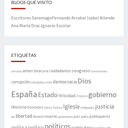
BLOGS QUE VISITO
Escritores
Saramago
Fernando Arrabal
Isabel Allende
Ana María Drac
Ignacio Escolar
ETIQUETAS
amor
congreso
ciudadanos
bitácora
amistad
Constitución
Dios
democracia
corrupción
corruptos
crisis
España
gobierno
Estado
felicidad.
Franco
justicia
Iglesia
Historia
honradez
hunos
hotros
indignados
libertad
muerte
politiqueros
Madrid
paz
poeta
ley
parlamento
políticos
política
político
pueblo
Rajoy
rey
república