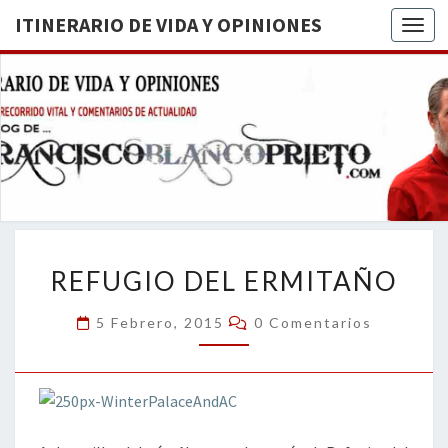
ITINERARIO DE VIDA Y OPINIONES
Togg
ITINERA
BREVE
RECORRIDO
VITAL Y
DE VIDA
COMENTARIOS
DE
OPINION
ACTUALIDAD
REFUGIO
REFUGIO DEL ERMITAÑO
DEL
ERMITAÑO
Comentarios
5 Febrero, 2015
0 Comentarios