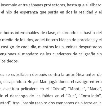
 insomnio entre sábanas protectoras, hasta que el silbato
el hilo de esperanza que partía en dos la realidad y el
as horas interminables de clase, encordados al hastío del
n medio de los dos, aquel tintero blanco de porcelana y el
al castigo de cada día, mientras los plumines despuntados
renglones el mandato de los cuadernos de caligrafía sin
 los dedos.
es se estrellaban después contra la aritmética antes de
a, escapando a Hoyos Mari jugándonos el castigo entero
ventura peliculera en el “Cristal”, “Montija”, “Marvi”,
n el desahogo de las faldas en el “Gua”, “Consulado”,
tari”, tras libar sin respiro dos campanos de pitarra en la