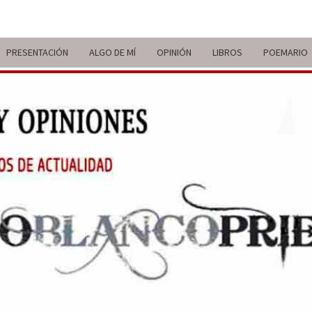
PRESENTACIÓN
ALGO DE MÍ
OPINIÓN
LIBROS
POEMARIO
ITIN
BREVE
RECORRIDO
VITAL Y
COMENTARIOS
DE V
DE
ACTUALIDAD