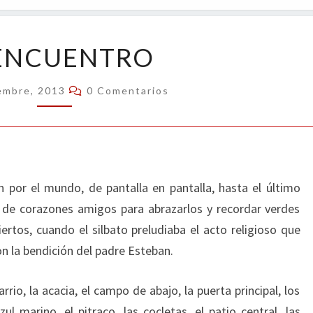
OPIN
REENCUENTRO
ENCUENTRO
Comentarios
embre, 2013
0 Comentarios
 por el mundo, de pantalla en pantalla, hasta el último
o de corazones amigos para abrazarlos y recordar verdes
tos, cuando el silbato preludiaba el acto religioso que
on la bendición del padre Esteban.
io, la acacia, el campo de abajo, la puerta principal, los
ul marino, el pitraco, las cocletas, el patio central, las