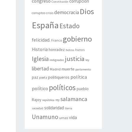
congreso
corrupción
Constitución
Dios
democracia
corruptos
crisis
España
Estado
gobierno
felicidad.
Franco
Historia
honradez
hunos
hotros
justicia
Iglesia
indignados
ley
libertad
muerte
Madrid
parlamento
política
politiqueros
paz
poeta
políticos
político
pueblo
salamanca
Rajoy
rey
república
solidaridad
sociedad
tierra
Unamuno
vida
urnas