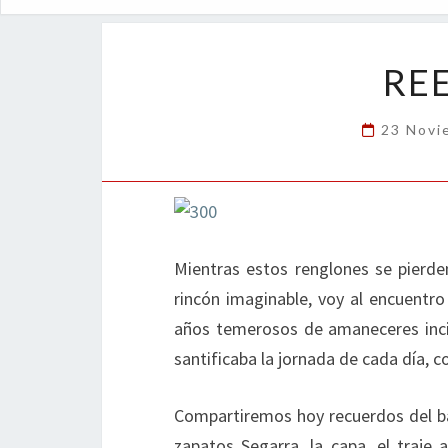
RE
23 Novi
Mientras estos renglones se pierden
rincón imaginable, voy al encuentr
años temerosos de amaneceres incier
santificaba la jornada de cada día, c
Compartiremos hoy recuerdos del barr
zapatos Segarra, la capa, el traje az