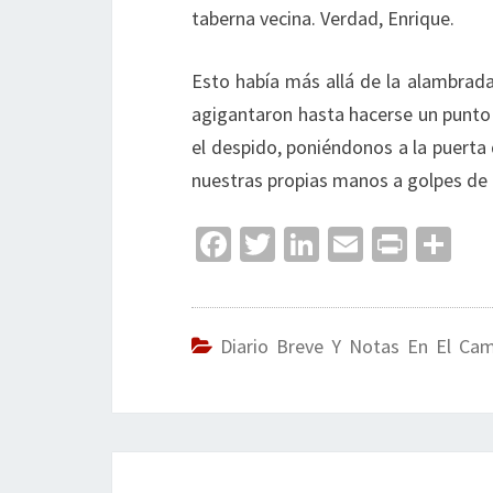
taberna vecina. Verdad, Enrique.
Esto había más allá de la alambrada
agigantaron hasta hacerse un punto 
el despido, poniéndonos a la puerta d
nuestras propias manos a golpes de e
Fa
T
Li
E
Pr
C
ce
wi
n
m
in
o
b
tt
ke
ai
t
m
o
er
dI
l
p
Diario Breve Y Notas En El Ca
o
n
ar
k
tir
Navegación