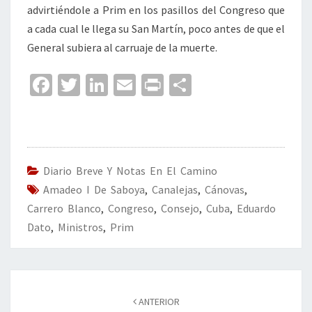
advirtiéndole a Prim en los pasillos del Congreso que
a cada cual le llega su San Martín, poco antes de que el
General subiera al carruaje de la muerte.
Fa
T
Li
E
Pr
C
ce
wi
n
m
in
o
b
tt
ke
ai
t
m
o
er
dI
l
p
o
n
ar
Diario Breve Y Notas En El Camino
Amadeo I De Saboya
k
,
Canalejas
tir
,
Cánovas
,
Carrero Blanco
,
Congreso
,
Consejo
,
Cuba
,
Eduardo
Dato
,
Ministros
,
Prim
Navegación
de
ANTERIOR