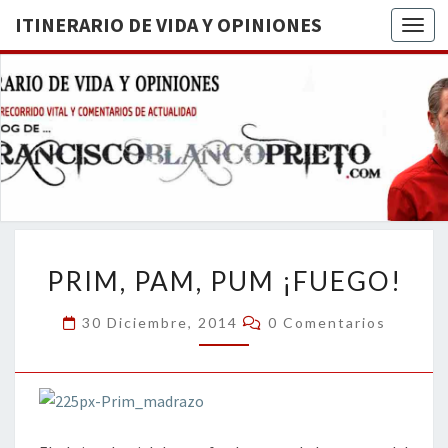
ITINERARIO DE VIDA Y OPINIONES
Togg
ITINERA
BREVE
RECORRIDO
VITAL Y
DE VIDA
COMENTARIOS
DE
OPINION
ACTUALIDAD
PRIM,
PRIM, PAM, PUM ¡FUEGO!
PAM,
PUM
Comentarios
30 Diciembre, 2014
0 Comentarios
¡FUEGO!