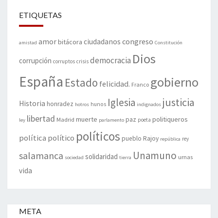
ETIQUETAS
amor
congreso
ciudadanos
bitácora
amistad
Constitución
Dios
democracia
corrupción
corruptos
crisis
España
gobierno
Estado
felicidad.
Franco
justicia
Iglesia
Historia
honradez
hunos
hotros
indignados
libertad
muerte
politiqueros
Madrid
paz
poeta
ley
parlamento
políticos
política
político
pueblo
Rajoy
rey
república
Unamuno
salamanca
solidaridad
urnas
sociedad
tierra
vida
META