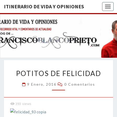
ITINERARIO DE VIDA Y OPINIONES
Togg
ITINERA
BREVE
RECORRIDO
VITAL Y
DE VIDA
COMENTARIOS
DE
OPINION
ACTUALIDAD
POTITOS
POTITOS DE FELICIDAD
DE
FELICIDAD
Comentarios
9 Enero, 2016
0 Comentarios
393
views