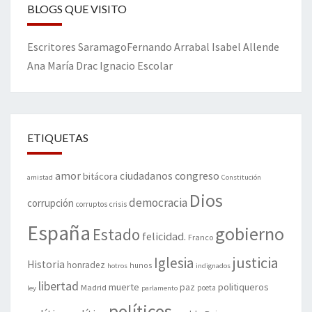
BLOGS QUE VISITO
Escritores
Saramago
Fernando Arrabal
Isabel Allende
Ana María Drac
Ignacio Escolar
ETIQUETAS
amor
congreso
ciudadanos
bitácora
amistad
Constitución
Dios
democracia
corrupción
corruptos
crisis
España
gobierno
Estado
felicidad.
Franco
justicia
Iglesia
Historia
honradez
hunos
hotros
indignados
libertad
muerte
politiqueros
Madrid
paz
poeta
ley
parlamento
políticos