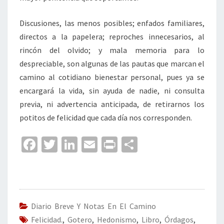
Discusiones, las menos posibles; enfados familiares,
directos a la papelera; reproches innecesarios, al
rincón del olvido; y mala memoria para lo
despreciable, son algunas de las pautas que marcan el
camino al cotidiano bienestar personal, pues ya se
encargará la vida, sin ayuda de nadie, ni consulta
previa, ni advertencia anticipada, de retirarnos los
potitos de felicidad que cada día nos corresponden.
Fa
T
Li
E
Pr
C
ce
wi
n
m
in
o
b
tt
ke
ai
t
m
o
er
dI
l
p
o
n
ar
Diario Breve Y Notas En El Camino
Felicidad.
,
Gotero
,
Hedonismo
,
Libro
,
Órdagos
,