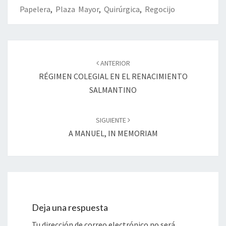
k
tir
Papelera
,
Plaza Mayor
,
Quirúrgica
,
Regocijo
Navegación
de
ANTERIOR
entradas
RÉGIMEN COLEGIAL EN EL RENACIMIENTO
SALMANTINO
SIGUIENTE
A MANUEL, IN MEMORIAM
Deja una respuesta
Tu dirección de correo electrónico no será