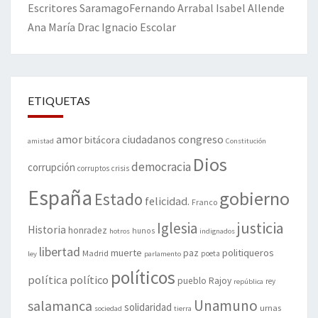
Escritores
Saramago
Fernando Arrabal
Isabel Allende
Ana María Drac
Ignacio Escolar
ETIQUETAS
amor
congreso
ciudadanos
bitácora
amistad
Constitución
Dios
democracia
corrupción
corruptos
crisis
España
gobierno
Estado
felicidad.
Franco
justicia
Iglesia
Historia
honradez
hunos
hotros
indignados
libertad
muerte
politiqueros
Madrid
paz
poeta
ley
parlamento
políticos
política
político
pueblo
Rajoy
rey
república
Unamuno
salamanca
solidaridad
urnas
sociedad
tierra