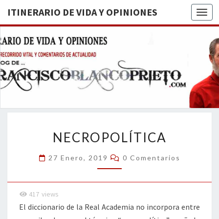
ITINERARIO DE VIDA Y OPINIONES
Togg
ITINERA
BREVE
RECORRIDO
VITAL Y
DE VIDA
COMENTARIOS
DE
OPINION
ACTUALIDAD
NECROPOLÍTICA
NECROPOLÍTICA
Comentarios
27 Enero, 2019
0 Comentarios
417
views
El diccionario de la Real Academia no incorpora entre