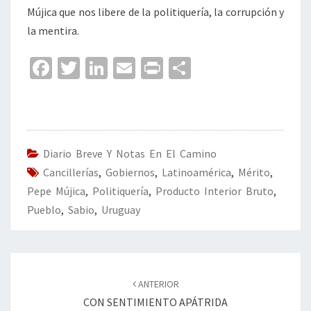
Mújica que nos libere de la politiquería, la corrupción y
la mentira.
Fa
T
Li
E
Pr
C
ce
wi
n
m
in
o
b
tt
ke
ai
t
m
o
er
dI
l
p
o
n
ar
Diario Breve Y Notas En El Camino
Cancillerías
k
,
Gobiernos
,
Latinoamérica
tir
,
Mérito
,
Pepe Mújica
,
Politiquería
,
Producto Interior Bruto
,
Pueblo
,
Sabio
,
Uruguay
Navegación
de
ANTERIOR
entradas
CON SENTIMIENTO APÁTRIDA