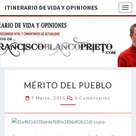
ITINERARIO DE VIDA Y OPINIONES
Togg
ITINERA
BREVE
RECORRIDO
VITAL Y
DE VIDA
COMENTARIOS
DE
OPINION
ACTUALIDAD
MÉRITO
MÉRITO DEL PUEBLO
DEL
PUEBLO
Comentarios
7 Marzo, 2015
0 Comentarios