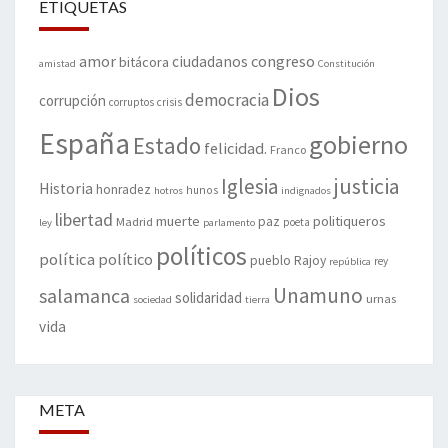
ETIQUETAS
amor
congreso
ciudadanos
bitácora
amistad
Constitución
Dios
democracia
corrupción
corruptos
crisis
España
gobierno
Estado
felicidad.
Franco
justicia
Iglesia
Historia
honradez
hunos
hotros
indignados
libertad
muerte
politiqueros
Madrid
paz
poeta
ley
parlamento
políticos
política
político
pueblo
Rajoy
rey
república
Unamuno
salamanca
solidaridad
urnas
sociedad
tierra
vida
META