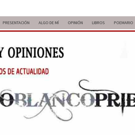
PRESENTACIÓN
ALGO DE MÍ
OPINIÓN
LIBROS
POEMARIO
ITIN
BREVE
RECORRIDO
VITAL Y
COMENTARIOS
DE V
DE
ACTUALIDAD