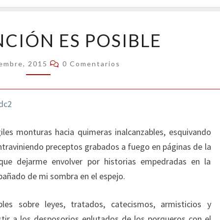
OPIN
LA
NCIÓN ES POSIBLE
REDENCIÓN
ES
Comentarios
iembre, 2015
0 Comentarios
POSIBLE
iles monturas hacia quimeras inalcanzables, esquivando
traviniendo preceptos grabados a fuego en páginas de la
 que dejarme envolver por historias empedradas en la
pañado de mi sombra en el espejo.
les sobre leyes, tratados, catecismos, armisticios y
stir a los desposorios enlutados de los porqueros con el