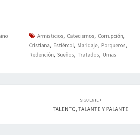
mino
Armisticios
,
Catecismos
,
Corrupción
,
Cristiana
,
Estiércol
,
Maridaje
,
Porqueros
,
Redención
,
Sueños
,
Tratados
,
Urnas
SIGUIENTE
TALENTO, TALANTE Y PALANTE