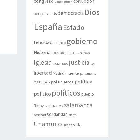
congreso
corrupción
Constitución
Dios
democracia
corruptos
crisis
España
Estado
gobierno
felicidad.
Franco
Historia
honradez
hunos
hotros
justicia
Iglesia
indignados
ley
libertad
muerte
Madrid
parlamento
política
politiqueros
paz
poeta
políticos
político
pueblo
salamanca
Rajoy
rey
república
solidaridad
sociedad
tierra
Unamuno
vida
urnas