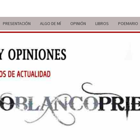
PRESENTACIÓN
ALGO DE MÍ
OPINIÓN
LIBROS
POEMARIO
ITIN
BREVE
RECORRIDO
VITAL Y
COMENTARIOS
DE V
DE
ACTUALIDAD