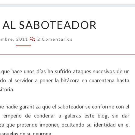
OPIN
GRACIAS
 AL SABOTEADOR
AL
SABOTEADOR
Comentarios
embre, 2011
2 Comentarios
 que hace unos días ha sufrido ataques sucesivos de un
ado al servidor a poner la bitácora en cuarentena hasta
itoria.
ue nadie garantiza que el saboteador se conforme con el
l empeño de condenar a galeras este blog, sin dar
daza que pretende imponer, ocultando su identidad en el
espuelas de su neurona.