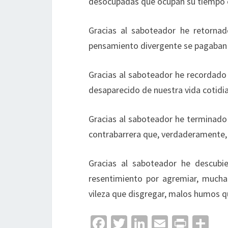
desocupadas que ocupan su tiempo e
Gracias al saboteador he retornad
pensamiento divergente se pagaban 
Gracias al saboteador he recordado q
desaparecido de nuestra vida cotidi
Gracias al saboteador he terminado
contrabarrera que, verdaderamente, 
Gracias al saboteador he descub
resentimiento por agremiar, mucha 
vileza que disgregar, malos humos q
Fa
T
Li
E
Pr
C