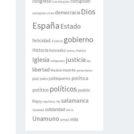
congreso
corrupción
Constitución
Dios
democracia
corruptos
crisis
España
Estado
gobierno
felicidad.
Franco
Historia
honradez
hunos
hotros
justicia
Iglesia
indignados
ley
libertad
muerte
Madrid
parlamento
política
politiqueros
paz
poeta
políticos
político
pueblo
salamanca
Rajoy
rey
república
solidaridad
sociedad
tierra
Unamuno
vida
urnas