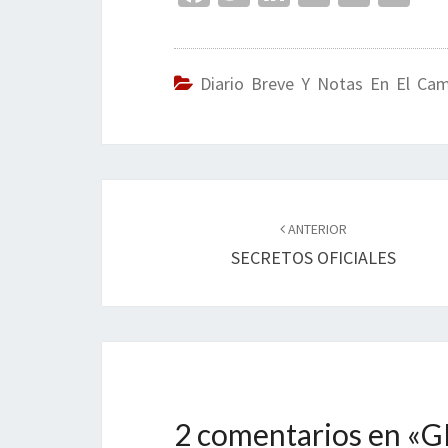
ce
wi
n
m
in
o
b
tt
ke
ai
t
m
o
er
dI
l
p
Diario Breve Y Notas En El Ca
o
n
ar
k
tir
Navegación
de
ANTERIOR
SECRETOS OFICIALES
entradas
2 comentarios en «
G