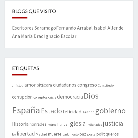
BLOGS QUE VISITO
Escritores
Saramago
Fernando Arrabal
Isabel Allende
Ana María Drac
Ignacio Escolar
ETIQUETAS
amor
congreso
ciudadanos
bitácora
amistad
Constitución
Dios
democracia
corrupción
corruptos
crisis
España
gobierno
Estado
felicidad.
Franco
justicia
Iglesia
Historia
honradez
hunos
hotros
indignados
libertad
muerte
politiqueros
Madrid
paz
poeta
ley
parlamento