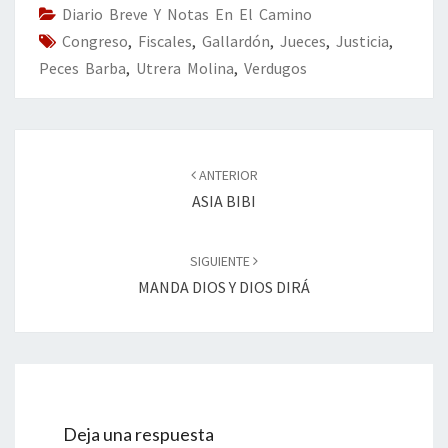
o
n
ar
Diario Breve Y Notas En El Camino
Congreso
k
,
Fiscales
,
Gallardón
,
tir
Jueces
,
Justicia
,
Peces Barba
,
Utrera Molina
,
Verdugos
Navegación
de
ANTERIOR
entradas
ASIA BIBI
SIGUIENTE
MANDA DIOS Y DIOS DIRÁ
Deja una respuesta