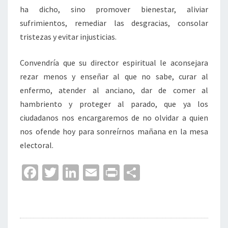
ha dicho, sino promover bienestar, aliviar
sufrimientos, remediar las desgracias, consolar
tristezas y evitar injusticias.
Convendría que su director espiritual le aconsejara
rezar menos y enseñar al que no sabe, curar al
enfermo, atender al anciano, dar de comer al
hambriento y proteger al parado, que ya los
ciudadanos nos encargaremos de no olvidar a quien
nos ofende hoy para sonreírnos mañana en la mesa
electoral.
Fa
T
Li
E
Pr
C
ce
wi
n
m
in
o
b
tt
ke
ai
t
m
o
er
dI
l
p