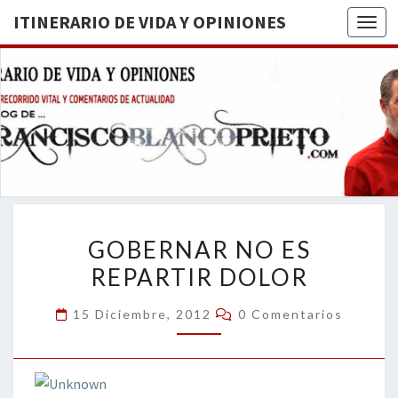
ITINERARIO DE VIDA Y OPINIONES
Togg
ITINERA
BREVE
RECORRIDO
VITAL Y
DE VIDA
COMENTARIOS
DE
OPINION
ACTUALIDAD
GOBERNAR
GOBERNAR NO ES
NO
REPARTIR DOLOR
ES
REPARTIR
Comentarios
15 Diciembre, 2012
0 Comentarios
DOLOR